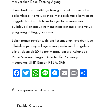
masyarakat Desa Tanjung Agung.
“Kami berharap budidaya ikan gabus ini bisa semakin
berkembang. Kami juga ingin mengajak mitra kami atau
anggota kami untuk terus belajar bersama-sama
budidaya ikan gabus ini mengingat potensi ekonominya
yang sangat tinggi,” ujarnya.
Selain panen perdana, dalam kesempatan tersebut juga
dilakukan perjanjian kerja sama pembelian ikan gabus
giling sebanyak 20 kg per minggu antara Kelompok
Putra Susukan dengan Duta Koffie. Keduanya
merupakan UMK Binaan PTBA. (Ril)
F
T
W
Li
M
E
Pr
S
a
wi
h
n
es
m
in
h
ce
tt
at
e
se
ai
t
ar
Last updated on Juli 23, 2024
b
er
s
n
l
e
o
A
g
Delik Sumsel