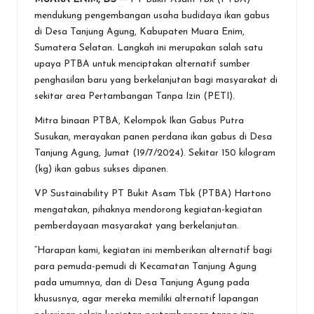
ce
tt
at
e
se
ai
t
ar
mendukung pengembangan usaha budidaya ikan gabus
b
er
s
n
l
e
di Desa Tanjung Agung, Kabupaten Muara Enim,
o
A
g
Sumatera Selatan. Langkah ini merupakan salah satu
upaya PTBA untuk menciptakan alternatif sumber
o
p
er
penghasilan baru yang berkelanjutan bagi masyarakat di
k
p
sekitar area Pertambangan Tanpa Izin (PETI).
Mitra binaan PTBA, Kelompok Ikan Gabus Putra
Susukan, merayakan panen perdana ikan gabus di Desa
Tanjung Agung, Jumat (19/7/2024). Sekitar 150 kilogram
(kg) ikan gabus sukses dipanen.
VP Sustainability PT Bukit Asam Tbk (PTBA) Hartono
mengatakan, pihaknya mendorong kegiatan-kegiatan
pemberdayaan masyarakat yang berkelanjutan.
“Harapan kami, kegiatan ini memberikan alternatif bagi
para pemuda-pemudi di Kecamatan Tanjung Agung
pada umumnya, dan di Desa Tanjung Agung pada
khususnya, agar mereka memiliki alternatif lapangan