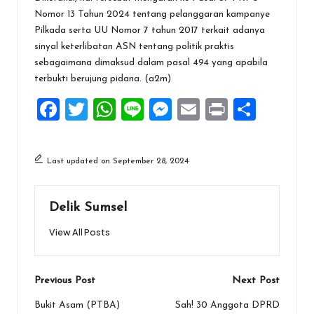
Nomor 13 Tahun 2024 tentang pelanggaran kampanye
Pilkada serta UU Nomor 7 tahun 2017 terkait adanya
sinyal keterlibatan ASN tentang politik praktis
sebagaimana dimaksud dalam pasal 494 yang apabila
terbukti berujung pidana. (a2m)
F
T
W
Li
M
E
Pr
S
a
wi
h
n
es
m
in
h
ce
tt
at
e
se
ai
t
ar
Last updated on September 28, 2024
b
er
s
n
l
e
o
A
g
Delik Sumsel
o
p
er
View All Posts
k
p
Post
Previous Post
Next Post
navigation
Bukit Asam (PTBA)
Sah! 30 Anggota DPRD