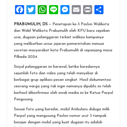
F
T
W
Li
M
E
Pr
S
a
wi
h
n
es
m
in
h
PRABUMULIH, DS
— Penetapan ke-3 Paslon Walikota
ce
tt
at
e
se
ai
t
ar
dan Wakil Walikota Prabumulih oleh KPU baru sepekan
b
er
s
n
l
e
usai, dugaan pelanggaran terkait indikasi kampanye
o
A
g
yang melibatkan unsur jajaran pemerintahan menuai
sorotan masyarakat kota Prabumulih di sepanjang masa
o
p
er
Pilkada 2024.
k
p
Sinyal pelanggaran ini berawal, ketika beredarnya
sejumlah foto dan video yang telah menyebar di
berbagai grup aplikasi pesan singkat. Hasil dokumentasi
seorang warga yang tak ingin namanya dipublis ini telah
berhasil dikonfirmasi oleh awak media ini ke Ketua Parpol
Pengusung.
Sesuai foto yang beredar, mobil Ambulans diduga milik
Parpol yang mengusung Paslon nomor urut 3 tampak
berjejer dengan mobil yang kuat dugaan itu adalah