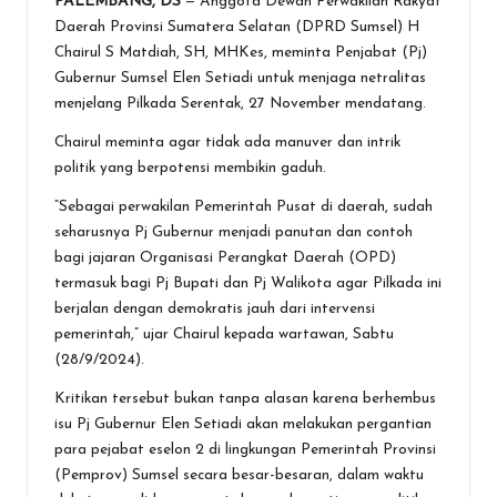
PALEMBANG, DS
— Anggota Dewan Perwakilan Rakyat
ce
tt
at
e
se
ai
t
ar
Daerah Provinsi Sumatera Selatan (DPRD Sumsel) H
b
er
s
n
l
e
Chairul S Matdiah, SH, MHKes, meminta Penjabat (Pj)
o
A
g
Gubernur Sumsel Elen Setiadi untuk menjaga netralitas
menjelang Pilkada Serentak, 27 November mendatang.
o
p
er
Chairul meminta agar tidak ada manuver dan intrik
k
p
politik yang berpotensi membikin gaduh.
“Sebagai perwakilan Pemerintah Pusat di daerah, sudah
seharusnya Pj Gubernur menjadi panutan dan contoh
bagi jajaran Organisasi Perangkat Daerah (OPD)
termasuk bagi Pj Bupati dan Pj Walikota agar Pilkada ini
berjalan dengan demokratis jauh dari intervensi
pemerintah,” ujar Chairul kepada wartawan, Sabtu
(28/9/2024).
Kritikan tersebut bukan tanpa alasan karena berhembus
isu Pj Gubernur Elen Setiadi akan melakukan pergantian
para pejabat eselon 2 di lingkungan Pemerintah Provinsi
(Pemprov) Sumsel secara besar-besaran, dalam waktu