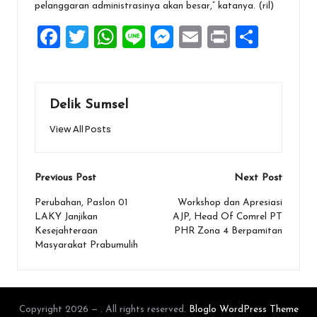
pelanggaran administrasinya akan besar,” katanya. (ril)
F
T
W
Li
M
E
Pr
S
a
wi
h
n
es
m
in
h
ce
tt
at
e
se
ai
t
ar
b
er
s
n
l
e
Delik Sumsel
o
A
g
View All Posts
o
p
er
k
p
Post
Previous Post
Next Post
navigation
Perubahan, Paslon 01
Workshop dan Apresiasi
LAKY Janjikan
AJP, Head Of Comrel PT
Kesejahteraan
PHR Zona 4 Berpamitan
Masyarakat Prabumulih
Copyright 2026 — . All rights reserved.
Bloglo WordPress Theme