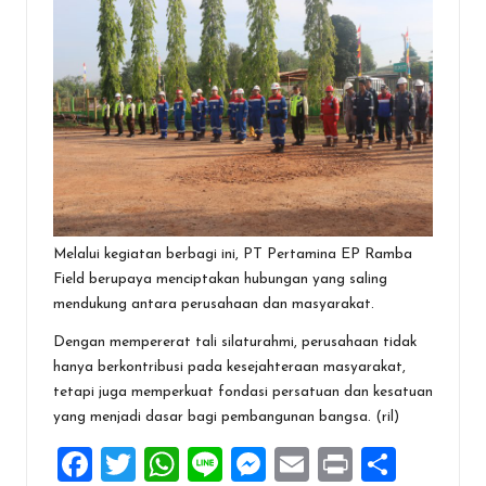
Melalui kegiatan berbagi ini, PT Pertamina EP Ramba
Field berupaya menciptakan hubungan yang saling
mendukung antara perusahaan dan masyarakat.
Dengan mempererat tali silaturahmi, perusahaan tidak
hanya berkontribusi pada kesejahteraan masyarakat,
tetapi juga memperkuat fondasi persatuan dan kesatuan
yang menjadi dasar bagi pembangunan bangsa. (ril)
F
T
W
Li
M
E
Pr
S