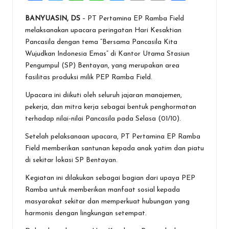
a
wi
h
n
es
m
in
h
BANYUASIN, DS
– PT Pertamina EP Ramba Field
ce
tt
at
e
se
ai
t
ar
melaksanakan upacara peringatan Hari Kesaktian
b
er
s
n
l
e
Pancasila dengan tema “Bersama Pancasila Kita
o
A
g
Wujudkan Indonesia Emas” di Kantor Utama Stasiun
Pengumpul (SP) Bentayan, yang merupakan area
o
p
er
fasilitas produksi milik PEP Ramba Field.
k
p
Upacara ini diikuti oleh seluruh jajaran manajemen,
pekerja, dan mitra kerja sebagai bentuk penghormatan
terhadap nilai-nilai Pancasila pada Selasa (01/10).
Setelah pelaksanaan upacara, PT Pertamina EP Ramba
Field memberikan santunan kepada anak yatim dan piatu
di sekitar lokasi SP Bentayan.
Kegiatan ini dilakukan sebagai bagian dari upaya PEP
Ramba untuk memberikan manfaat sosial kepada
masyarakat sekitar dan memperkuat hubungan yang
harmonis dengan lingkungan setempat.