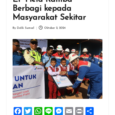
Berbagi kepada
Masyarakat Sekitar
By
Delik Sumsel
Oktober 2, 2024
Posted
by
F
T
W
Li
M
E
Pr
S