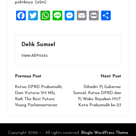
politiknya. (a2m)
F
T
W
Li
M
E
Pr
S
a
wi
h
n
es
m
in
h
ce
tt
at
e
se
ai
t
ar
b
er
s
n
l
e
Delik Sumsel
o
A
g
View All Posts
o
p
er
k
p
Post
Previous Post
Next Post
navigation
Ketua DPRD Prabumulih,
Dihadiri Pj Gubernur
Deni Victoria SH MSi,
Sumsel, Ketua DPRD dan
Raih The Best Future
Pj Wako Rayakan HUT
Young Parliamentarian
Kota Prabumulih ke-23
Copyright 2026 — . All rights reserved.
Bloglo WordPress Theme