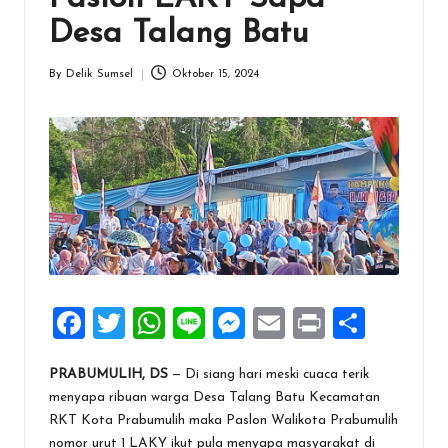
Desa Talang Batu
By
Delik Sumsel
Oktober 15, 2024
Posted
by
F
T
W
Li
M
E
Pr
S
a
wi
h
n
es
m
in
h
PRABUMULIH, DS
— Di siang hari meski cuaca terik
ce
tt
at
e
se
ai
t
ar
menyapa ribuan warga Desa Talang Batu Kecamatan
b
er
s
n
l
e
RKT Kota Prabumulih maka Paslon Walikota Prabumulih
nomor urut 1 LAKY ikut pula menyapa masyarakat di