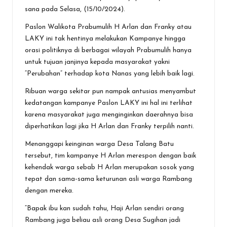
o
A
g
sana pada Selasa, (15/10/2024).
o
p
er
Paslon Walikota Prabumulih H Arlan dan Franky atau
k
p
LAKY ini tak hentinya melakukan Kampanye hingga
orasi politiknya di berbagai wilayah Prabumulih hanya
untuk tujuan janjinya kepada masyarakat yakni
“Perubahan” terhadap kota Nanas yang lebih baik lagi.
Ribuan warga sekitar pun nampak antusias menyambut
kedatangan kampanye Paslon LAKY ini hal ini terlihat
karena masyarakat juga menginginkan daerahnya bisa
diperhatikan lagi jika H Arlan dan Franky terpilih nanti.
Menanggapi keinginan warga Desa Talang Batu
tersebut, tim kampanye H Arlan merespon dengan baik
kehendak warga sebab H Arlan merupakan sosok yang
tepat dan sama-sama keturunan asli warga Rambang
dengan mereka.
“Bapak ibu kan sudah tahu, Haji Arlan sendiri orang
Rambang juga beliau asli orang Desa Sugihan jadi