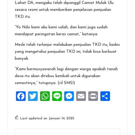
Lahat DA, mengaku telah dipanggil Camat Mulak Ulu
secara resmi untuk memberikan penjelasan penjualan
TKD itu.
“Yo Ndo kami aku kami salah, dan kami juga sudah
mendapat peringatan keras camat,” katanya.
Meski telah terlanjur melakukan penjualan TKD itu, kades
yang mengetahui penjualan TKD ini, tidak bisa berbuat
banyak.
“Kami bermusyawarah lagi dengan warga apakah tanah
desa itu akan ditebus kembali untuk digunakan
semestinya,” tutupnya. (ril SMSI)
F
T
W
Li
M
E
Pr
S
a
wi
h
n
es
m
in
h
ce
tt
at
e
se
ai
t
ar
Last updated on Januari 14, 2025
b
er
s
n
l
e
o
A
g