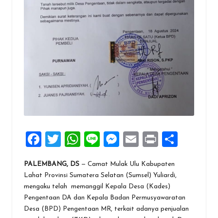
F
T
W
Li
M
E
Pr
S
a
wi
h
n
es
m
in
h
PALEMBANG, DS
— Camat Mulak Ulu Kabupaten
ce
tt
at
e
se
ai
t
ar
Lahat Provinsi Sumatera Selatan (Sumsel) Yuliardi,
b
er
s
n
l
e
mengaku telah memanggil Kepala Desa (Kades)
o
A
g
Pengentaan DA dan Kepala Badan Permusyawaratan
Desa (BPD) Pengentaan MR, terkait adanya penjualan
o
p
er