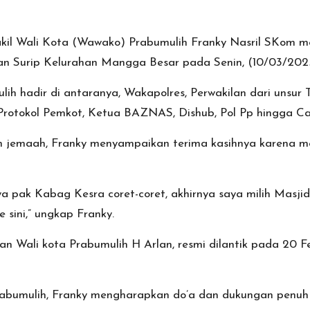
akil Wali Kota (Wawako) Prabumulih Franky Nasril SKom me
lan Surip Kelurahan Mangga Besar pada Senin, (10/03/202
h hadir di antaranya, Wakapolres, Perwakilan dari unsur T
a, Protokol Pemkot, Ketua BAZNAS, Dishub, Pol Pp hingga C
h jemaah, Franky menyampaikan terima kasihnya karena m
ya pak Kabag Kesra coret-coret, akhirnya saya milih Masji
 sini,” ungkap Franky.
 Wali kota Prabumulih H Arlan, resmi dilantik pada 20 Feb
Prabumulih, Franky mengharapkan do’a dan dukungan penu