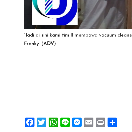
“Jadi di sini kami tim ll membawa vacuum cleane
Franky. (
ADV
)
F
T
W
Li
M
E
Pr
S
a
wi
h
n
es
m
in
h