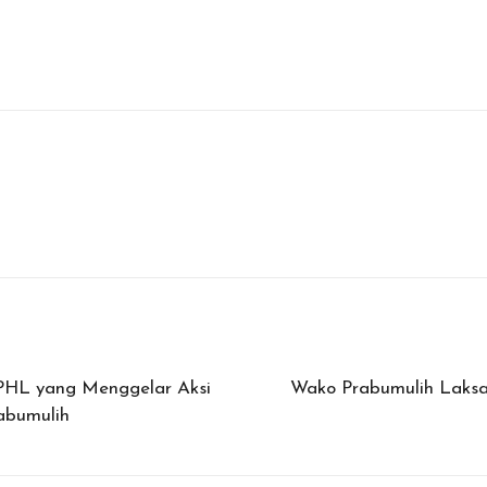
PHL yang Menggelar Aksi
Wako Prabumulih Laksa
abumulih