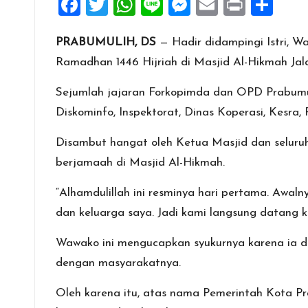
F
T
W
Li
M
E
Pr
S
a
wi
h
n
es
m
in
h
PRABUMULIH, DS
— Hadir didampingi Istri, W
ce
tt
at
e
se
ai
t
ar
Ramadhan 1446 Hijriah di Masjid Al-Hikmah Ja
b
er
s
n
l
e
o
A
g
Sejumlah jajaran Forkopimda dan OPD Prabumuli
o
p
er
Diskominfo, Inspektorat, Dinas Koperasi, Kesr
k
p
Disambut hangat oleh Ketua Masjid dan seluru
berjamaah di Masjid Al-Hikmah.
“Alhamdulillah ini resminya hari pertama. Awaln
dan keluarga saya. Jadi kami langsung datang ke
Wawako ini mengucapkan syukurnya karena ia dan
dengan masyarakatnya.
Oleh karena itu, atas nama Pemerintah Kota 