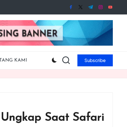
facebook.com
twitter.com
t.me
instagram.co
youtube
Subscribe
TANG KAMI
Ungkap Saat Safari