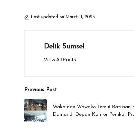
ce
tt
at
e
se
ai
t
ar
b
er
s
n
l
e
Last updated on Maret 11, 2025
o
A
g
o
p
er
k
p
Delik Sumsel
View All Posts
Post
Previous Post
navigation
Wako dan Wawako Temui Ratusan 
Damai di Depan Kantor Pemkot Pr