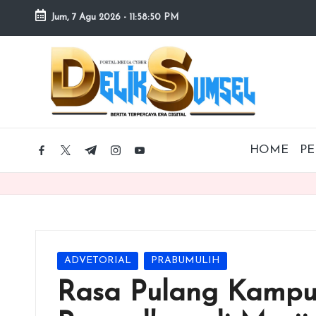
Jum, 7 Agu 2026
-
11:58:52 PM
Skip
to
content
HOME
PE
facebook.com
twitter.com
t.me
instagram.com
youtube.com
Posted
ADVETORIAL
PRABUMULIH
in
Rasa Pulang Kampu