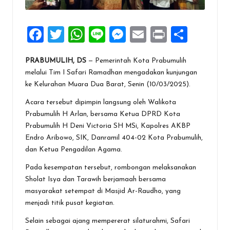
F
T
W
Li
M
E
Pr
S
a
wi
h
n
es
m
in
h
PRABUMULIH, DS
— Pemerintah Kota Prabumulih
ce
tt
at
e
se
ai
t
ar
melalui Tim I Safari Ramadhan mengadakan kunjungan
b
er
s
n
l
e
ke Kelurahan Muara Dua Barat, Senin (10/03/2025).
o
A
g
Acara tersebut dipimpin langsung oleh Walikota
o
p
er
Prabumulih H Arlan, bersama Ketua DPRD Kota
Prabumulih H Deni Victoria SH MSi, Kapolres AKBP
k
p
Endro Aribowo, SIK, Danramil 404-02 Kota Prabumulih,
dan Ketua Pengadilan Agama.
Pada kesempatan tersebut, rombongan melaksanakan
Sholat Isya dan Tarawih berjamaah bersama
masyarakat setempat di Masjid Ar-Raudho, yang
menjadi titik pusat kegiatan.
Selain sebagai ajang mempererat silaturahmi, Safari