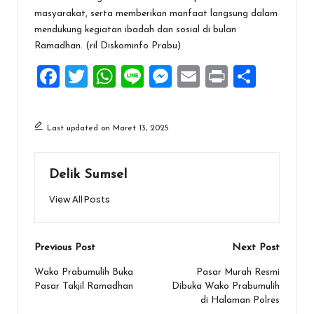
masyarakat, serta memberikan manfaat langsung dalam
mendukung kegiatan ibadah dan sosial di bulan
Ramadhan. (ril Diskominfo Prabu)
F
T
W
Li
M
E
Pr
S
a
wi
h
n
es
m
in
h
ce
tt
at
e
se
ai
t
ar
Last updated on Maret 13, 2025
b
er
s
n
l
e
o
A
g
Delik Sumsel
o
p
er
View All Posts
k
p
Post
Previous Post
Next Post
navigation
Wako Prabumulih Buka
Pasar Murah Resmi
Pasar Takjil Ramadhan
Dibuka Wako Prabumulih
di Halaman Polres