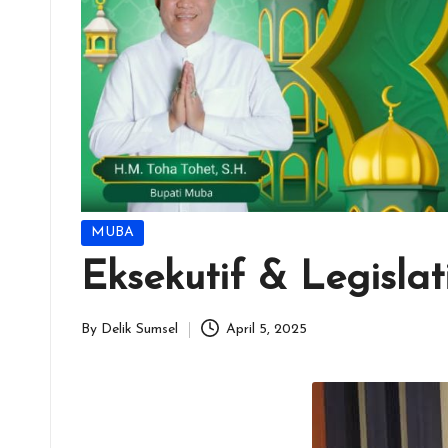
Posted
MUBA
in
Eksekutif & Legis
By
Delik Sumsel
April 5, 2025
Posted
by