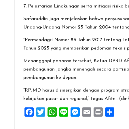
7. Pelestarian Lingkungan serta mitigasi risiko 
Safaruddin juga menjelaskan bahwa penyusuna
Undang-Undang Nomor 25 Tahun 2004 tentang
“Permendagri Nomor 86 Tahun 2017 tentang Ta
Tahun 2025 yang memberikan pedoman teknis p
Menanggapi paparan tersebut, Ketua DPRD Af
pembangunan jangka menengah secara partisipa
pembangunan ke depan.
“RPJMD harus disinergikan dengan program stra
kebijakan pusat dan regional,” tegas Afitni. (d
F
T
W
Li
M
E
Pr
S
a
wi
h
n
es
m
in
h