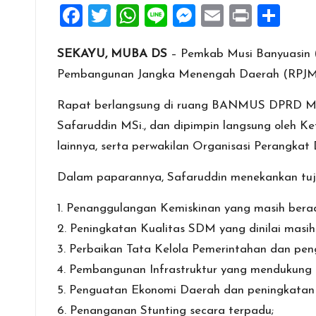
F
T
W
Li
M
E
Pr
S
a
wi
h
n
es
m
in
h
SEKAYU, MUBA DS
– Pemkab Musi Banyuasin
ce
tt
at
e
se
ai
t
ar
Pembangunan Jangka Menengah Daerah (RPJ
b
er
s
n
l
e
o
A
g
Rapat berlangsung di ruang BANMUS DPRD Muba
o
p
er
Safaruddin MSi., dan dipimpin langsung oleh Ket
k
p
lainnya, serta perwakilan Organisasi Perangka
Dalam paparannya, Safaruddin menekankan tuj
1. Penanggulangan Kemiskinan yang masih bera
2. Peningkatan Kualitas SDM yang dinilai masih
3. Perbaikan Tata Kelola Pemerintahan dan pe
4. Pembangunan Infrastruktur yang mendukung p
5. Penguatan Ekonomi Daerah dan peningkatan
6. Penanganan Stunting secara terpadu;