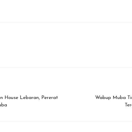
n House Lebaran, Pererat
Wabup Muba Tin
uba
Te