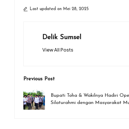
ce
tt
at
e
se
ai
t
ar
b
er
s
n
l
e
Last updated on Mei 28, 2025
o
A
g
o
p
er
k
p
Delik Sumsel
View All Posts
Post
Previous Post
navigation
Bupati Toha & Wakilnya Hadiri Ope
Silaturahmi dengan Masyarakat M