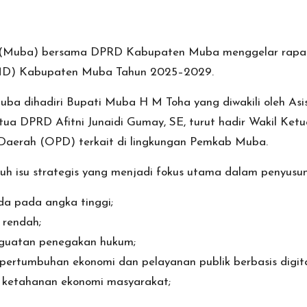
 (Muba) bersama DPRD Kabupaten Muba menggelar rapa
MD) Kabupaten Muba Tahun 2025–2029.
 dihadiri Bupati Muba H M Toha yang diwakili oleh Asi
ua DPRD Afitni Junaidi Gumay, SE, turut hadir Wakil Ketua
t Daerah (OPD) terkait di lingkungan Pemkab Muba.
uh isu strategis yang menjadi fokus utama dalam penyu
da pada angka tinggi;
 rendah;
nguatan penegakan hukum;
ertumbuhan ekonomi dan pelayanan publik berbasis digita
 ketahanan ekonomi masyarakat;