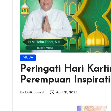
Posted
MUBA
in
Peringati Hari Kart
Perempuan Inspirati
By
Delik Sumsel
April 21, 2025
Posted
by