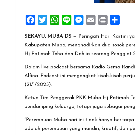
F
T
W
Li
M
E
Pr
S
a
wi
h
n
es
m
in
h
SEKAYU, MUBA DS
— Peringati Hari Kartini 
ce
tt
at
e
se
ai
t
ar
Kabupaten Muba, menghadirkan dua sosok pere
b
er
s
n
l
e
Hj Patimah Toha dan Dahlia seorang Penggiat 
o
A
g
o
p
er
Dalam live podcast bersama Radio Gema Randik
k
p
Alfina. Podcast ini mengangkat kisah-kisah p
(21/1/2025).
Ketua Tim Penggerak PKK Muba Hj Patimah Toha
pendamping keluarga, tetapi juga sebagai pen
“Perempuan Muba hari ini tidak hanya berkarya 
adalah perempuan yang mandiri, kreatif, dan pe