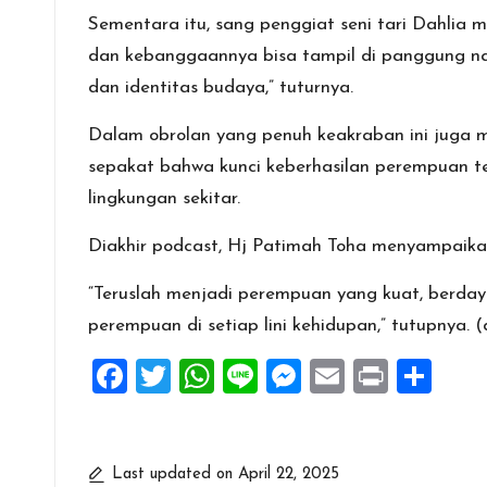
Sementara itu, sang penggiat seni tari Dahlia 
dan kebanggaannya bisa tampil di panggung nasi
dan identitas budaya,” tuturnya.
Dalam obrolan yang penuh keakraban ini juga 
sepakat bahwa kunci keberhasilan perempuan ter
lingkungan sekitar.
Diakhir podcast, Hj Patimah Toha menyampaika
“Teruslah menjadi perempuan yang kuat, berda
perempuan di setiap lini kehidupan,” tutupnya.
F
T
W
Li
M
E
Pr
S
a
wi
h
n
es
m
in
h
ce
tt
at
e
se
ai
t
ar
b
er
s
n
l
e
Last updated on April 22, 2025