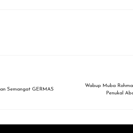
Wabup Muba Rohman
kkan Semangat GERMAS
Penukal Aba