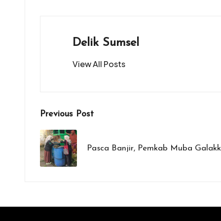
o
A
g
o
p
er
k
p
Delik Sumsel
View All Posts
Post
Previous Post
navigation
Pasca Banjir, Pemkab Muba Gala