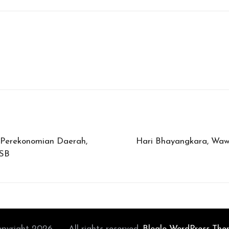
 Perekonomian Daerah,
Hari Bhayangkara, Wawa
BSB
pyright 2026 — . All rights reserved.
Bloglo WordPress Th