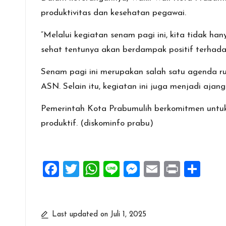
produktivitas dan kesehatan pegawai.
“Melalui kegiatan senam pagi ini, kita tidak 
sehat tentunya akan berdampak positif terhadap 
Senam pagi ini merupakan salah satu agenda ru
ASN. Selain itu, kegiatan ini juga menjadi aja
Pemerintah Kota Prabumulih berkomitmen untuk 
produktif. (diskominfo prabu)
F
T
W
Li
M
E
Pr
S
a
wi
h
n
es
m
in
h
ce
tt
at
e
se
ai
t
ar
b
er
s
n
l
e
Last updated on Juli 1, 2025