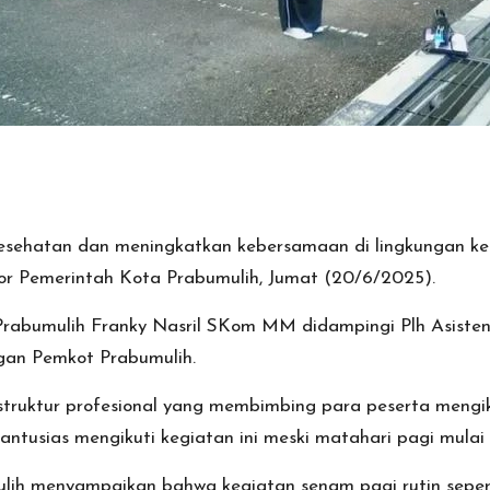
ehatan dan meningkatkan kebersamaan di lingkungan ker
r Pemerintah Kota Prabumulih, Jumat (20/6/2025).
Prabumulih Franky Nasril SKom MM didampingi Plh Asisten I, A
gan Pemkot Prabumulih.
struktur profesional yang membimbing para peserta mengi
antusias mengikuti kegiatan ini meski matahari pagi mula
lih menyampaikan bahwa kegiatan senam pagi rutin sepert