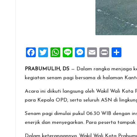
F
T
W
Li
M
E
Pr
S
a
wi
h
n
es
m
in
h
PRABUMULIH, DS
— Dalam rangka menjaga kes
ce
tt
at
e
se
ai
t
ar
kegiatan senam pagi bersama di halaman Kanto
b
er
s
n
l
e
o
A
g
Acara ini diikuti langsung oleh Wakil Wali Kota 
o
p
er
para Kepala OPD, serta seluruh ASN di lingkun
k
p
Senam pagi dimulai pukul 06.30 WIB dengan in
enerjik dan menyegarkan. Para peserta tampak 
Dalam keterangannya, Wakil Wali Kota Prabumu