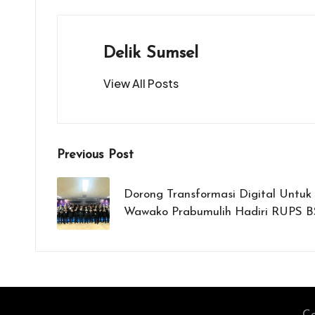
o
A
g
o
p
er
k
p
Delik Sumsel
View All Posts
Post
Previous Post
navigation
Dorong Transformasi Digital Untuk
Wawako Prabumulih Hadiri RUPS 
Co