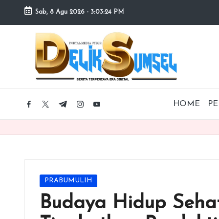
Sab, 8 Agu 2026
-
3:03:25 PM
Skip
to
content
HOME
PE
facebook.com
twitter.com
t.me
instagram.com
youtube.com
Posted
PRABUMULIH
in
Budaya Hidup Seha