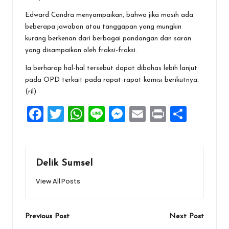
Edward Candra menyampaikan, bahwa jika masih ada
beberapa jawaban atau tanggapan yang mungkin
kurang berkenan dari berbagai pandangan dan saran
yang disampaikan oleh fraksi-fraksi.
Ia berharap hal-hal tersebut dapat dibahas lebih lanjut
pada OPD terkait pada rapat-rapat komisi berikutnya.
(ril)
F
T
W
Li
M
E
Pr
S
a
wi
h
n
es
m
in
h
ce
tt
at
e
se
ai
t
ar
b
er
s
n
l
e
Delik Sumsel
o
A
g
View All Posts
o
p
er
k
p
Post
Previous Post
Next Post