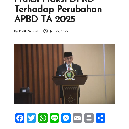
Terhadap Perubahan
APBD TA 2025
By
Delik Sumsel
Juli 25, 2025
Posted
by
F
T
W
Li
M
E
Pr
S
a
wi
h
n
es
m
in
h