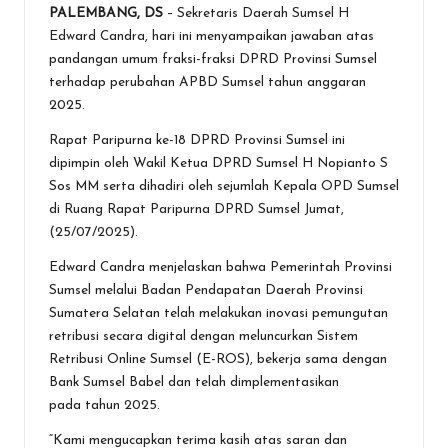
PALEMBANG, DS
– Sekretaris Daerah Sumsel H
ce
tt
at
e
se
ai
t
ar
Edward Candra, hari ini menyampaikan jawaban atas
b
er
s
n
l
e
pandangan umum fraksi-fraksi DPRD Provinsi Sumsel
o
A
g
terhadap perubahan APBD Sumsel tahun anggaran
2025.
o
p
er
Rapat Paripurna ke-18 DPRD Provinsi Sumsel ini
k
p
dipimpin oleh Wakil Ketua DPRD Sumsel H Nopianto S
Sos MM serta dihadiri oleh sejumlah Kepala OPD Sumsel
di Ruang Rapat Paripurna DPRD Sumsel Jumat,
(25/07/2025).
Edward Candra menjelaskan bahwa Pemerintah Provinsi
Sumsel melalui Badan Pendapatan Daerah Provinsi
Sumatera Selatan telah melakukan inovasi pemungutan
retribusi secara digital dengan meluncurkan Sistem
Retribusi Online Sumsel (E-ROS), bekerja sama dengan
Bank Sumsel Babel dan telah dimplementasikan
pada tahun 2025.
“Kami mengucapkan terima kasih atas saran dan