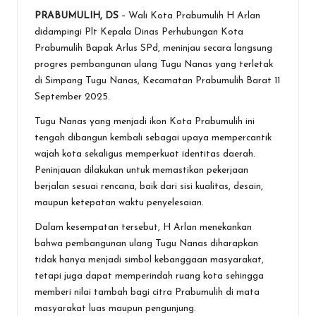
a
wi
h
n
es
m
in
h
PRABUMULIH, DS
– Wali Kota Prabumulih H Arlan
ce
tt
at
e
se
ai
t
ar
didampingi Plt Kepala Dinas Perhubungan Kota
b
er
s
n
l
e
Prabumulih Bapak Arlus SPd, meninjau secara langsung
o
A
g
progres pembangunan ulang Tugu Nanas yang terletak
di Simpang Tugu Nanas, Kecamatan Prabumulih Barat 11
o
p
er
September 2025.
k
p
Tugu Nanas yang menjadi ikon Kota Prabumulih ini
tengah dibangun kembali sebagai upaya mempercantik
wajah kota sekaligus memperkuat identitas daerah.
Peninjauan dilakukan untuk memastikan pekerjaan
berjalan sesuai rencana, baik dari sisi kualitas, desain,
maupun ketepatan waktu penyelesaian.
Dalam kesempatan tersebut, H Arlan menekankan
bahwa pembangunan ulang Tugu Nanas diharapkan
tidak hanya menjadi simbol kebanggaan masyarakat,
tetapi juga dapat memperindah ruang kota sehingga
memberi nilai tambah bagi citra Prabumulih di mata
masyarakat luas maupun pengunjung.