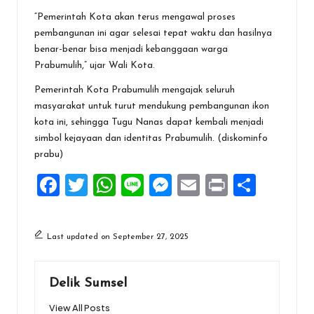
“Pemerintah Kota akan terus mengawal proses
pembangunan ini agar selesai tepat waktu dan hasilnya
benar-benar bisa menjadi kebanggaan warga
Prabumulih,” ujar Wali Kota.
Pemerintah Kota Prabumulih mengajak seluruh
masyarakat untuk turut mendukung pembangunan ikon
kota ini, sehingga Tugu Nanas dapat kembali menjadi
simbol kejayaan dan identitas Prabumulih. (diskominfo
prabu)
F
T
W
Li
M
E
Pr
S
a
wi
h
n
es
m
in
h
ce
tt
at
e
se
ai
t
ar
Last updated on September 27, 2025
b
er
s
n
l
e
o
A
g
Delik Sumsel
o
p
er
View All Posts