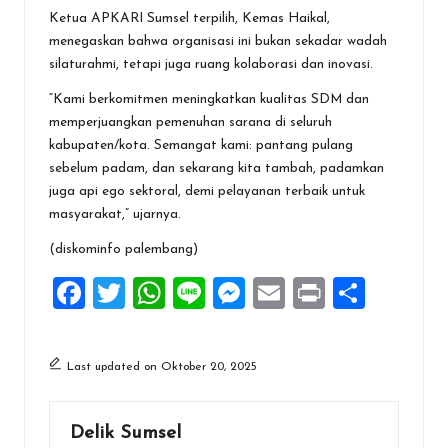
Ketua APKARI Sumsel terpilih, Kemas Haikal,
menegaskan bahwa organisasi ini bukan sekadar wadah
silaturahmi, tetapi juga ruang kolaborasi dan inovasi.
“Kami berkomitmen meningkatkan kualitas SDM dan
memperjuangkan pemenuhan sarana di seluruh
kabupaten/kota. Semangat kami: pantang pulang
sebelum padam, dan sekarang kita tambah, padamkan
juga api ego sektoral, demi pelayanan terbaik untuk
masyarakat,” ujarnya.
(diskominfo palembang)
F
T
W
Li
M
E
Pr
S
a
wi
h
n
es
m
in
h
ce
tt
at
e
se
ai
t
ar
Last updated on Oktober 20, 2025
b
er
s
n
l
e
o
A
g
Delik Sumsel