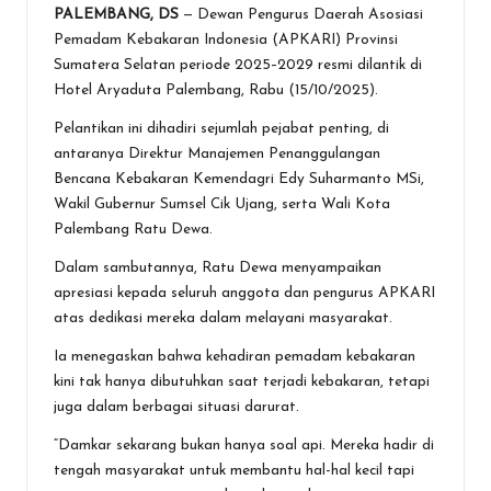
PALEMBANG, DS
— Dewan Pengurus Daerah Asosiasi
ce
tt
at
e
se
ai
t
ar
Pemadam Kebakaran Indonesia (APKARI) Provinsi
b
er
s
n
l
e
Sumatera Selatan periode 2025–2029 resmi dilantik di
o
A
g
Hotel Aryaduta Palembang, Rabu (15/10/2025).
o
p
er
Pelantikan ini dihadiri sejumlah pejabat penting, di
antaranya Direktur Manajemen Penanggulangan
k
p
Bencana Kebakaran Kemendagri Edy Suharmanto MSi,
Wakil Gubernur Sumsel Cik Ujang, serta Wali Kota
Palembang Ratu Dewa.
Dalam sambutannya, Ratu Dewa menyampaikan
apresiasi kepada seluruh anggota dan pengurus APKARI
atas dedikasi mereka dalam melayani masyarakat.
Ia menegaskan bahwa kehadiran pemadam kebakaran
kini tak hanya dibutuhkan saat terjadi kebakaran, tetapi
juga dalam berbagai situasi darurat.
“Damkar sekarang bukan hanya soal api. Mereka hadir di
tengah masyarakat untuk membantu hal-hal kecil tapi