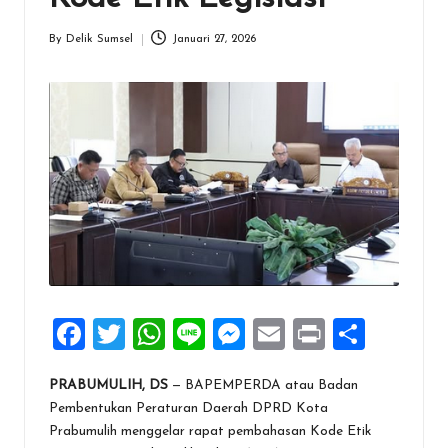
By
Delik Sumsel
Januari 27, 2026
Posted
by
F
T
W
Li
M
E
Pr
S
a
wi
h
n
es
m
in
h
PRABUMULIH, DS
— BAPEMPERDA atau Badan
ce
tt
at
e
se
ai
t
ar
Pembentukan Peraturan Daerah DPRD Kota
b
er
s
n
l
e
Prabumulih menggelar rapat pembahasan Kode Etik