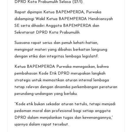
o
A
g
DPRD Kota Prabumulih Selasa (27/1).
o
p
er
Rapat dipimpin Ketua BAPEMPERDA, Purwaka
didampingi Wakil Ketua BAPEMPERDA Hendriansyah
k
p
SE serta dihadiri Anggota BAPEMPERDA dan
Sekretariat DPRD Kota Prabumulih.
Suasana rapat serius dan penuh kehati-hatian,
mengingat materi yang dibahas berkaitan langsung
dengan etika dan integritas lembaga legislatif.
Ketua BAPEMPERDA Purwaka menegaskan, bahwa
pembahasan Kode Etik DPRD merupakan langkah
strategis untuk memastikan aturan internal lembaga
tetap relevan dengan dinamika perkembangan peraturan
perundang-undangan yang berlaku.
“Kode etik bukan sekadar aturan tertulis, tetapi menjadi
pedoman moral dan profesional bagi setiap anggota
DPRD dalam menjalankan tugas dan kewenangannya,”
ujarnya dalam rapat tersebut.