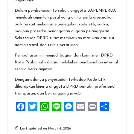
ungkapnya.
Dalam pembahasan tersebut, anggota BAPEMPERDA
menelaah sejumlah pasal yang dinilai perlu disesuaikan,
baik terkait mekanisme penegakan kode etik, sanksi,
maupun prosedur penanganan dugaan pelanggaran.
Sekretariat DPRD turut memberikan masukan dari sisi
administratif dan teknis peraturan.
Pembahasan ini menjadi bagian dari komitmen DPRD
Kota Prabumulih dalam melakukan pembenahan internal
secara berkelanjutan.
Dengan adanya penyesuaian terhadap Kode Etik,
diharapkan kinerja anggota DPRD semakin profesional,
transparan, dan bertanggung jawab.
F
T
W
Li
M
E
Pr
S
a
wi
h
n
es
m
in
h
ce
tt
at
e
se
ai
t
ar
Last updated on Maret 4, 2026