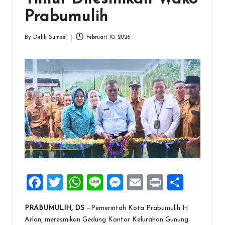
Prabumulih
By
Delik Sumsel
Februari 10, 2026
Posted
by
F
T
W
Li
M
E
Pr
S
a
wi
h
n
es
m
in
h
PRABUMULIH, DS
—Pemerintah Kota Prabumulih H
ce
tt
at
e
se
ai
t
ar
Arlan, meresmikan Gedung Kantor Kelurahan Gunung