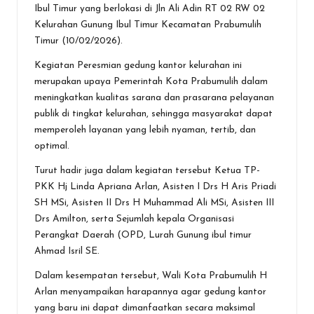
b
er
s
n
l
e
Ibul Timur yang berlokasi di Jln Ali Adin RT 02 RW 02
o
A
g
Kelurahan Gunung Ibul Timur Kecamatan Prabumulih
Timur (10/02/2026).
o
p
er
Kegiatan Peresmian gedung kantor kelurahan ini
k
p
merupakan upaya Pemerintah Kota Prabumulih dalam
meningkatkan kualitas sarana dan prasarana pelayanan
publik di tingkat kelurahan, sehingga masyarakat dapat
memperoleh layanan yang lebih nyaman, tertib, dan
optimal.
Turut hadir juga dalam kegiatan tersebut Ketua TP-
PKK Hj Linda Apriana Arlan, Asisten I Drs H Aris Priadi
SH MSi, Asisten II Drs H Muhammad Ali MSi, Asisten III
Drs Amilton, serta Sejumlah kepala Organisasi
Perangkat Daerah (OPD, Lurah Gunung ibul timur
Ahmad Isril SE.
Dalam kesempatan tersebut, Wali Kota Prabumulih H
Arlan menyampaikan harapannya agar gedung kantor
yang baru ini dapat dimanfaatkan secara maksimal