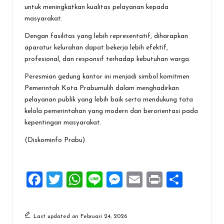
untuk meningkatkan kualitas pelayanan kepada
masyarakat.
Dengan fasilitas yang lebih representatif, diharapkan
aparatur kelurahan dapat bekerja lebih efektif,
profesional, dan responsif terhadap kebutuhan warga.
Peresmian gedung kantor ini menjadi simbol komitmen
Pemerintah Kota Prabumulih dalam menghadirkan
pelayanan publik yang lebih baik serta mendukung tata
kelola pemerintahan yang modern dan berorientasi pada
kepentingan masyarakat.
(Diskominfo Prabu)
F
T
W
Li
M
E
Pr
S
a
wi
h
n
es
m
in
h
ce
tt
at
e
se
ai
t
ar
Last updated on Februari 24, 2026