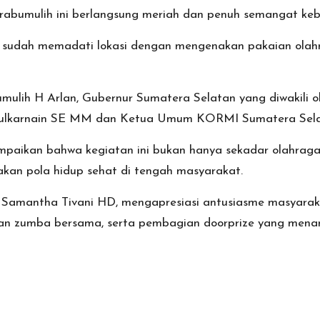
rabumulih ini berlangsung meriah dan penuh semangat ke
gan sudah memadati lokasi dengan mengenakan pakaian ola
bumulih H Arlan, Gubernur Sumatera Selatan yang diwakili 
, Zulkarnain SE MM dan Ketua Umum KORMI Sumatera Sela
aikan bahwa kegiatan ini bukan hanya sekadar olahraga
an pola hidup sehat di tengah masyarakat.
mantha Tivani HD, mengapresiasi antusiasme masyarakat
 dan zumba bersama, serta pembagian doorprize yang men