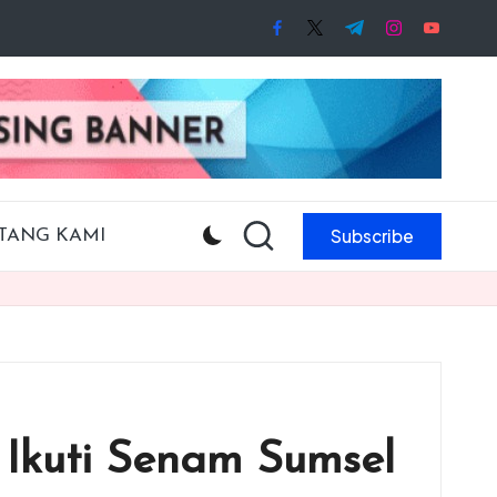
facebook.com
twitter.com
t.me
instagram.co
youtube
Subscribe
TANG KAMI
 Ikuti Senam Sumsel