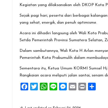
Kegiatan yang dilaksanakan oleh DKOP Kota P
Sejak pagi hari, peserta dari berbagai kalan
yang sehat, energik, dan penuh optimisme.
Acara ini dihadiri langsung oleh Wali Kota Pra
Setda Pemerintah Provinsi Sumatera Selatan
Dalam sambutannya, Wali Kota H Arlan menyamp
Pemerintah Kota Prabumulih dalam membudayak
Sementara itu, Ketua Umum KORMI Sumsel Hj Sa
Rangkaian acara meliputi jalan santai, senam
F
T
W
Li
M
E
Pr
S
a
wi
h
n
es
m
in
h
ce
tt
at
e
se
ai
t
ar