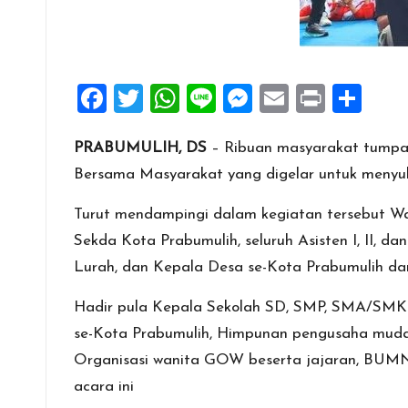
F
T
W
Li
M
E
Pr
S
a
wi
h
n
es
m
in
h
PRABUMULIH, DS
– Ribuan masyarakat tumpa
ce
tt
at
e
se
ai
t
ar
Bersama Masyarakat yang digelar untuk me
b
er
s
n
l
e
o
A
g
Turut mendampingi dalam kegiatan tersebut W
o
p
er
Sekda Kota Prabumulih, seluruh Asisten I, II, da
k
p
Lurah, dan Kepala Desa se-Kota Prabumulih dan
Hadir pula Kepala Sekolah SD, SMP, SMA/SMK b
se-Kota Prabumulih, Himpunan pengusaha muda 
Organisasi wanita GOW beserta jajaran, BUMN
acara ini