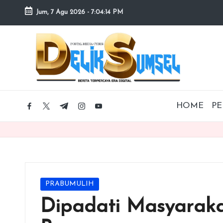
Jum, 7 Agu 2026
-
7:04:15 PM
Skip
to
content
HOME
PE
facebook.com
twitter.com
t.me
instagram.com
youtube.com
Posted
PRABUMULIH
in
Dipadati Masyaraka