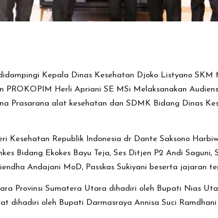
didampingi Kepala Dinas Kesehatan Djoko Listyano SKM 
ian PROKOPIM Herli Apriani SE MSi Melaksanakan Audiens
rana Prasarana alat kesehatan dan SDMK Bidang Dinas Ke
eri Kesehatan Republik Indonesia dr Dante Saksono Harbi
nkes Bidang Ekokes Bayu Teja, Ses Ditjen P2 Andi Saguni, 
endha Andajani MoD, Passkas Sukiyani beserta jajaran ter
Utara Provinsi Sumatera Utara dihadiri oleh Bupati Nias U
at dihadiri oleh Bupati Darmasraya Annisa Suci Ramdhan