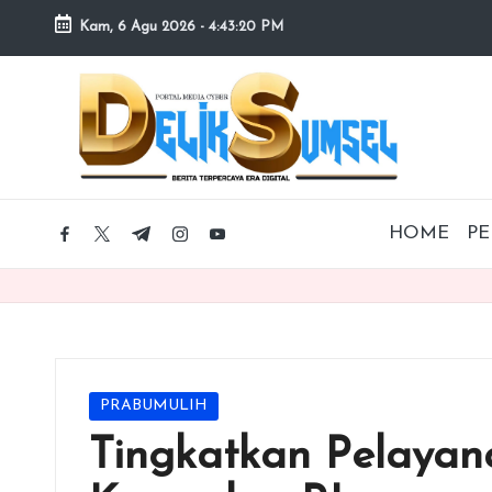
Kam, 6 Agu 2026
-
4:43:21 PM
Skip
to
content
HOME
PE
facebook.com
twitter.com
t.me
instagram.com
youtube.com
Posted
PRABUMULIH
in
Tingkatkan Pelayan