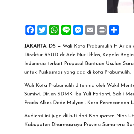
F
T
W
Li
M
E
Pr
S
a
wi
h
n
es
m
in
h
JAKARTA, DS
— Wali Kota Prabumulih H Arlan 
ce
tt
at
e
se
ai
t
ar
Direktur RSUD dr Ade Nur Ikhlas, Kepala Bag
b
er
s
n
l
e
Indonesia terkait Proposal Bantuan Usulan Sa
o
A
g
untuk Puskesmas yang ada di kota Prabumulih.
o
p
er
k
p
Wali Kota Prabumulih diterima oleh Wakil Ment
Sumiwi, Dirjen SDMK Ibu Yuli Farianti, Sahli Me
Prodis Alkes Dede Mulyani, Karo Perencanaan Li
Audiensi ini juga diikuti dari Kabupaten Nias 
Kabupaten Dharmasraya Provinsi Sumatera Bar