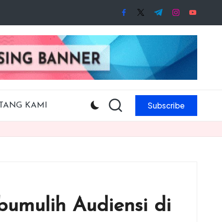
facebook.com
twitter.com
t.me
instagram.co
youtube
Subscribe
TANG KAMI
umulih Audiensi di