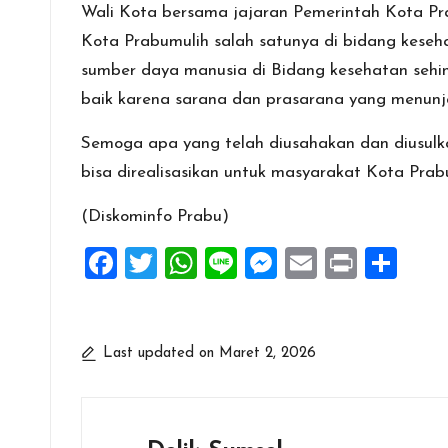
Wali Kota bersama jajaran Pemerintah Kota Pr
Kota Prabumulih salah satunya di bidang keseh
sumber daya manusia di Bidang kesehatan sehi
baik karena sarana dan prasarana yang menunj
Semoga apa yang telah diusahakan dan diusulk
bisa direalisasikan untuk masyarakat Kota Prab
(Diskominfo Prabu)
F
T
W
Li
M
E
Pr
S
a
wi
h
n
es
m
in
h
ce
tt
at
e
se
ai
t
ar
b
er
s
n
l
e
Last updated on Maret 2, 2026
o
A
g
o
p
er