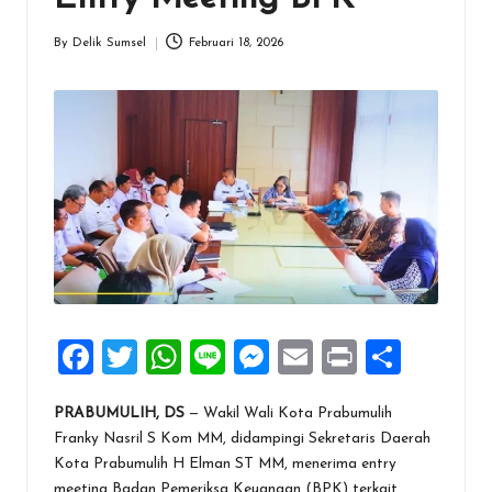
By
Delik Sumsel
Februari 18, 2026
Posted
by
F
T
W
Li
M
E
Pr
S
a
wi
h
n
es
m
in
h
PRABUMULIH, DS
— Wakil Wali Kota Prabumulih
ce
tt
at
e
se
ai
t
ar
Franky Nasril S Kom MM, didampingi Sekretaris Daerah
b
er
s
n
l
e
Kota Prabumulih H Elman ST MM, menerima entry
meeting Badan Pemeriksa Keuangan (BPK) terkait