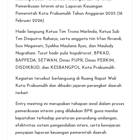
o
A
g
Pemeriksaan Interim atas Laporan Keuangan
o
p
er
Pemerintah Kota Prabumulih Tahun Anggaran 2025 (18
k
p
Februari 2026).
Hadir langsung Ketua Tim Trisna Marlinda, Ketua Sub
Tim Dwiputro Raharjo, serta anggota tim Irfan Rivandi,
Susi Megawati, Syekha Maulana Ilyas, dan Mauludy
Nugrahani. Turut hadir pula Inspektorat, BPKAD,
BAPPEDA, SETWAN, Dinas PUPR, Dinas PERKIM,
DISDIKBUD, dan KESBANGPOL Kota Prabumulih.
Kegiatan tersebut berlangsung di Ruang Rapat Wali
Kota Prabumulih dan dihadiri jajaran perangkat daerah
terkait.
Entry meeting ini merupakan tahapan awal dalam proses
pemeriksaan interim yang dilakukan BPK guna menilai
kepatuhan terhadap peraturan perundang-undangan,
efektivitas sistem pengendalian intern, serta kewajaran
penyajian laporan keuangan pemerintah daerah.