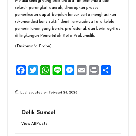
Melalui sinergi yang baik antara tim pemeriksa dan
seluruh perangkat daerah, diharapkan proses
pemeriksaan dapat berjalan lancar serta menghasilkan
rekomendasi konstruktif demi terwujudnya tata kelola
pemerintahan yang bersih, profesional, dan berintegritas
di lingkungan Pemerintah Kota Prabumulih.
(Diskominfo Prabu)
F
T
W
Li
M
E
Pr
S
a
wi
h
n
es
m
in
h
ce
tt
at
e
se
ai
t
ar
Last updated on Februari 24, 2026
b
er
s
n
l
e
o
A
g
Delik Sumsel
o
p
er
View All Posts
k
p