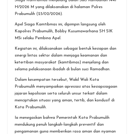
Siaga Kamtibmas menjelang Bulan Suci Ramadhan 1447
o
A
g
H/2026 M yang dilaksanakan di halaman Polres
Prabumulih (23/02/2026).
o
p
er
Apel Siaga Kamtibmas ini, dipimpin langsung oleh
k
p
Kapolres Prabumulih, Bobby Kusumawarhana SH SIK
MSi selaku Pembina Apel.
Kegiatan ini, dilaksanakan sebagai bentuk kesiapan dan
sinergi lintas sektor dalam menjaga keamanan dan
ketertiban masyarakat (kamtibmas) menjelang dan
selama pelaksanaan ibadah di bulan suci Ramadhan.
Dalam kesempatan tersebut, Wakil Wali Kota
Prabumulih menyampaikan apresiasi atas kesiapsiagaan
jajaran kepolisian serta seluruh unsur terkait dalam
menciptakan situasi yang aman, tertib, dan kondusif di
Kota Prabumulih.
Ia menegaskan bahwa Pemerintah Kota Prabumulih
mendukung penuh langkah-langkah preventif dan
pengamanan guna memberikan rasa aman dan nyaman