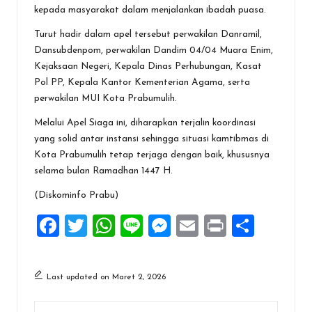
kepada masyarakat dalam menjalankan ibadah puasa.
Turut hadir dalam apel tersebut perwakilan Danramil,
Dansubdenpom, perwakilan Dandim 04/04 Muara Enim,
Kejaksaan Negeri, Kepala Dinas Perhubungan, Kasat
Pol PP, Kepala Kantor Kementerian Agama, serta
perwakilan MUI Kota Prabumulih.
Melalui Apel Siaga ini, diharapkan terjalin koordinasi
yang solid antar instansi sehingga situasi kamtibmas di
Kota Prabumulih tetap terjaga dengan baik, khususnya
selama bulan Ramadhan 1447 H.
(Diskominfo Prabu)
F
T
W
Li
M
E
Pr
S
a
wi
h
n
es
m
in
h
ce
tt
at
e
se
ai
t
ar
Last updated on Maret 2, 2026
b
er
s
n
l
e