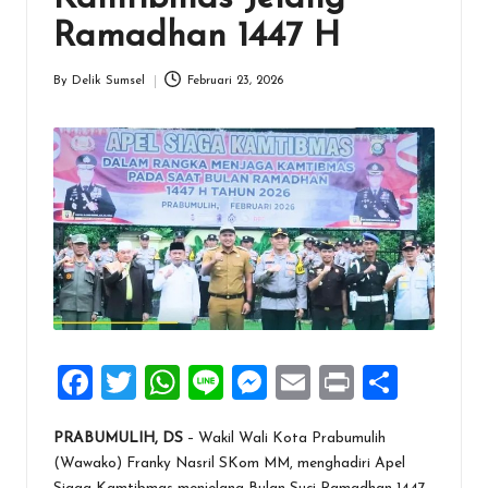
Ramadhan 1447 H
By
Delik Sumsel
Februari 23, 2026
Posted
by
F
T
W
Li
M
E
Pr
S
a
wi
h
n
es
m
in
h
PRABUMULIH, DS
– Wakil Wali Kota Prabumulih
ce
tt
at
e
se
ai
t
ar
(Wawako) Franky Nasril SKom MM, menghadiri Apel
b
er
s
n
l
e