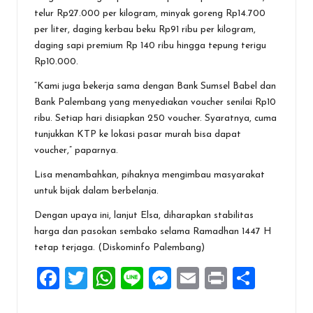
telur Rp27.000 per kilogram, minyak goreng Rp14.700
per liter, daging kerbau beku Rp91 ribu per kilogram,
daging sapi premium Rp 140 ribu hingga tepung terigu
Rp10.000.
“Kami juga bekerja sama dengan Bank Sumsel Babel dan
Bank Palembang yang menyediakan voucher senilai Rp10
ribu. Setiap hari disiapkan 250 voucher. Syaratnya, cuma
tunjukkan KTP ke lokasi pasar murah bisa dapat
voucher,” paparnya.
Lisa menambahkan, pihaknya mengimbau masyarakat
untuk bijak dalam berbelanja.
Dengan upaya ini, lanjut Elsa, diharapkan stabilitas
harga dan pasokan sembako selama Ramadhan 1447 H
tetap terjaga. (Diskominfo Palembang)
F
T
W
Li
M
E
Pr
S
a
wi
h
n
es
m
in
h