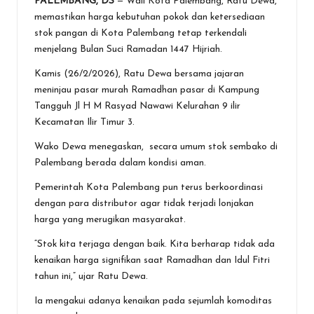
PALEMBANG, DS
— Wali Kota Palembang, Ratu Dewa,
ce
tt
at
e
se
ai
t
ar
memastikan harga kebutuhan pokok dan ketersediaan
b
er
s
n
l
e
stok pangan di Kota Palembang tetap terkendali
o
A
g
menjelang Bulan Suci Ramadan 1447 Hijriah.
o
p
er
Kamis (26/2/2026), Ratu Dewa bersama jajaran
meninjau pasar murah Ramadhan pasar di Kampung
k
p
Tangguh Jl H M Rasyad Nawawi Kelurahan 9 ilir
Kecamatan Ilir Timur 3.
Wako Dewa menegaskan, secara umum stok sembako di
Palembang berada dalam kondisi aman.
Pemerintah Kota Palembang pun terus berkoordinasi
dengan para distributor agar tidak terjadi lonjakan
harga yang merugikan masyarakat.
“Stok kita terjaga dengan baik. Kita berharap tidak ada
kenaikan harga signifikan saat Ramadhan dan Idul Fitri
tahun ini,” ujar Ratu Dewa.
Ia mengakui adanya kenaikan pada sejumlah komoditas