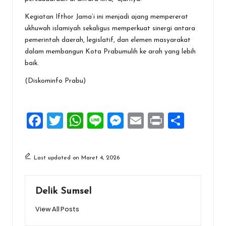
Kegiatan Ifthor Jama’i ini menjadi ajang mempererat
ukhuwah islamiyah sekaligus memperkuat sinergi antara
pemerintah daerah, legislatif, dan elemen masyarakat
dalam membangun Kota Prabumulih ke arah yang lebih
baik.
(Diskominfo Prabu)
F
T
W
Li
M
E
Pr
S
a
wi
h
n
es
m
in
h
ce
tt
at
e
se
ai
t
ar
Last updated on Maret 4, 2026
b
er
s
n
l
e
o
A
g
Delik Sumsel
o
p
er
View All Posts
k
p