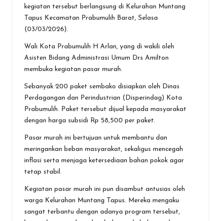
o
A
g
kegiatan tersebut berlangsung di Kelurahan Muntang
Tapus Kecamatan Prabumulih Barat, Selasa
o
p
er
(03/03/2026).
k
p
Wali Kota Prabumulih H Arlan, yang di wakili oleh
Asisten Bidang Administrasi Umum Drs Amilton
membuka kegiatan pasar murah.
Sebanyak 200 paket sembako disiapkan oleh Dinas
Perdagangan dan Perindustrian (Disperindag) Kota
Prabumulih. Paket tersebut dijual kepada masyarakat
dengan harga subsidi Rp 58,500 per paket.
Pasar murah ini bertujuan untuk membantu dan
meringankan beban masyarakat, sekaligus mencegah
inflasi serta menjaga ketersediaan bahan pokok agar
tetap stabil.
Kegiatan pasar murah ini pun disambut antusias oleh
warga Kelurahan Muntang Tapus. Mereka mengaku
sangat terbantu dengan adanya program tersebut,