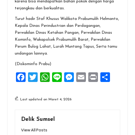
karena bisa mendapatkan bahan pokok dengan harga
terjangkau dan berkualitas.
Turut hadir Staf Khusus Walikota Prabumulih Helmanto,
Kepala Dinas Perindustrian dan Perdagangan,
Perwakilan Dinas Ketahan Pangan, Perwakilan Dinas
Kominfo, Wakapolsek Prabumulih Barat, Perwakilan
Perum Bulog Lahat, Lurah Muntang Tapus, Serta tamu
undangan lainnya.
(Diskominfo Prabu)
F
T
W
Li
M
E
Pr
S
a
wi
h
n
es
m
in
h
ce
tt
at
e
se
ai
t
ar
Last updated on Maret 4, 2026
b
er
s
n
l
e
o
A
g
Delik Sumsel
o
p
er
View All Posts
k
p