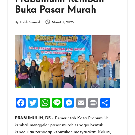
Buka Pasar Murah
By
Delik Sumsel
Maret 3, 2026
Posted
by
F
T
W
Li
M
E
Pr
S
a
wi
h
n
es
m
in
h
PRABUMULIH, DS
– Pemerintah Kota Prabumulih
ce
tt
at
e
se
ai
t
ar
kembali menggelar pasar murah sebagai bentuk
b
er
s
n
l
e
kepedulian terhadap kebutuhan masyarakat. Kali ini,