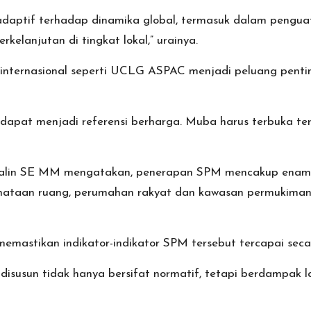
h adaptif terhadap dinamika global, termasuk dalam pengua
rkelanjutan di tingkat lokal,” urainya.
ng internasional seperti UCLG ASPAC menjadi peluang pent
k dapat menjadi referensi berharga. Muba harus terbuka t
alin SE MM mengatakan, penerapan SPM mencakup enam ur
enataan ruang, perumahan rakyat dan kawasan permukiman
emastikan indikator-indikator SPM tersebut tercapai seca
 disusun tidak hanya bersifat normatif, tetapi berdampak