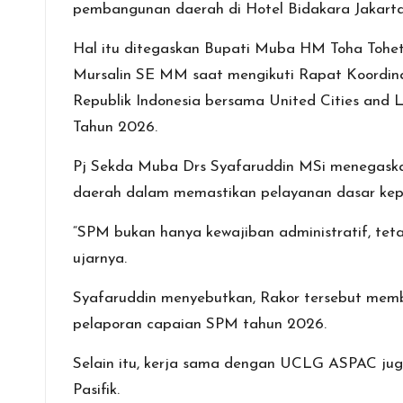
pembangunan daerah di Hotel Bidakara Jakarta
b
er
s
n
l
e
o
A
g
Hal itu ditegaskan Bupati Muba HM Toha Tohe
o
p
er
Mursalin SE MM saat mengikuti Rapat Koordina
k
p
Republik Indonesia bersama United Cities and
Tahun 2026.
Pj Sekda Muba Drs Syafaruddin MSi menegaska
daerah dalam memastikan pelayanan dasar kepa
“SPM bukan hanya kewajiban administratif, tet
ujarnya.
Syafaruddin menyebutkan, Rakor tersebut mem
pelaporan capaian SPM tahun 2026.
Selain itu, kerja sama dengan UCLG ASPAC juga
Pasifik.