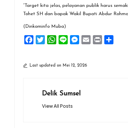
“Target kita jelas, pelayanan publik harus sem
Tohet SH dan bapak Wakil Bupati Abdur Rohma
(Dinkominfo Muba)
F
T
W
Li
M
E
Pr
S
a
wi
h
n
es
m
in
h
ce
tt
at
e
se
ai
t
ar
b
er
s
n
l
e
Last updated on Mei 12, 2026
o
A
g
o
p
er
k
p
Delik Sumsel
View All Posts