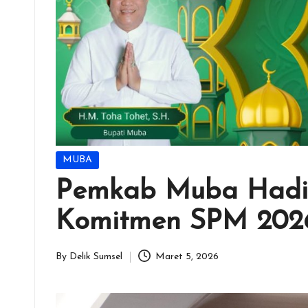
Posted
MUBA
in
Pemkab Muba Hadir
Komitmen SPM 202
By
Delik Sumsel
Maret 5, 2026
Posted
by