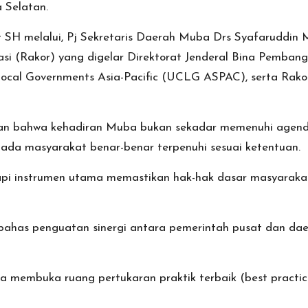
 Selatan.
t SH melalui, Pj Sekretaris Daerah Muba Drs Syafaruddi
si (Rakor) yang digelar Direktorat Jenderal Bina Pemba
 Local Governments Asia-Pacific (UCLG ASPAC), serta Ra
n bahwa kehadiran Muba bukan sekadar memenuhi agenda k
da masyarakat benar-benar terpenuhi sesuai ketentuan.
api instrumen utama memastikan hak-hak dasar masyarakat 
bahas penguatan sinergi antara pemerintah pusat dan da
 membuka ruang pertukaran praktik terbaik (best practic