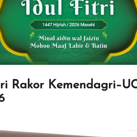
i Rakor Kemendagri–UC
6