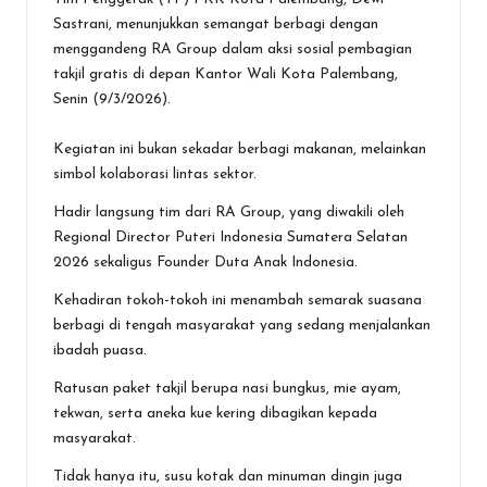
o
A
g
Sastrani, menunjukkan semangat berbagi dengan
menggandeng RA Group dalam aksi sosial pembagian
o
p
er
takjil gratis di depan Kantor Wali Kota Palembang,
k
p
Senin (9/3/2026).
‎Kegiatan ini bukan sekadar berbagi makanan, melainkan
simbol kolaborasi lintas sektor.
Hadir langsung tim dari RA Group, yang diwakili oleh
Regional Director Puteri Indonesia Sumatera Selatan
2026 sekaligus Founder Duta Anak Indonesia.
‎Kehadiran tokoh-tokoh ini menambah semarak suasana
berbagi di tengah masyarakat yang sedang menjalankan
ibadah puasa.
‎Ratusan paket takjil berupa nasi bungkus, mie ayam,
tekwan, serta aneka kue kering dibagikan kepada
masyarakat.
Tidak hanya itu, susu kotak dan minuman dingin juga