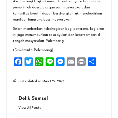
Aksi berbagi takjil ini menjadi contoh nyata bagaimana
pemerintah daerah, organisasi masyarakat, dan
komunitas kreatif dapat bersinergi untuk menghadirkan
manfaat langsung bagi masyarakat.
‎Selain memberikan kebahagiaan bagi penerima, kegiatan
ini juga menumbuhkan rasa syukur dan kebersamaan di
tengah masyarakat Palembang.
‎(Diskominfo Palembang)
F
T
W
Li
M
E
Pr
S
a
wi
h
n
es
m
in
h
ce
tt
at
e
se
ai
t
ar
Last updated on Maret 27, 2026
b
er
s
n
l
e
o
A
g
Delik Sumsel
o
p
er
View All Posts
k
p