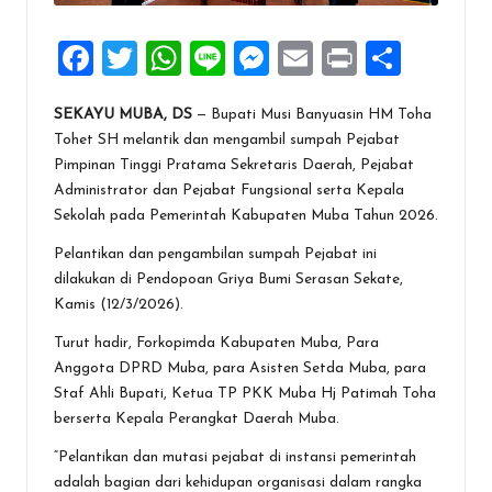
F
T
W
Li
M
E
Pr
S
a
wi
h
n
es
m
in
h
SEKAYU MUBA, DS
— Bupati Musi Banyuasin HM Toha
ce
tt
at
e
se
ai
t
ar
Tohet SH melantik dan mengambil sumpah Pejabat
b
er
s
n
l
e
Pimpinan Tinggi Pratama Sekretaris Daerah, Pejabat
o
A
g
Administrator dan Pejabat Fungsional serta Kepala
Sekolah pada Pemerintah Kabupaten Muba Tahun 2026.
o
p
er
Pelantikan dan pengambilan sumpah Pejabat ini
k
p
dilakukan di Pendopoan Griya Bumi Serasan Sekate,
Kamis (12/3/2026).
Turut hadir, Forkopimda Kabupaten Muba, Para
Anggota DPRD Muba, para Asisten Setda Muba, para
Staf Ahli Bupati, Ketua TP PKK Muba Hj Patimah Toha
berserta Kepala Perangkat Daerah Muba.
“Pelantikan dan mutasi pejabat di instansi pemerintah
adalah bagian dari kehidupan organisasi dalam rangka