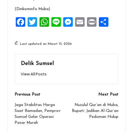
(Dinkominfo Muba)
F
T
W
Li
M
E
Pr
S
a
wi
h
n
es
m
in
h
ce
tt
at
e
se
ai
t
ar
Last updated on Maret 13, 2026
b
er
s
n
l
e
o
A
g
Delik Sumsel
o
p
er
View All Posts
k
p
Post
Previous Post
Next Post
navigation
Jaga Stabilitas Harga
Nuzulul Qur’an di Muba,
Saat Ramadan, Pemprov
Bupati: Jadikan Al-Qur’an
Sumsel Gelar Operasi
Pedoman Hidup
Pasar Murah