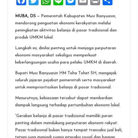
F
T
W
Li
M
E
Pr
S
a
wi
h
n
es
m
in
h
MUBA, DS
— Pemerintah Kabupaten Musi Banyuasin,
ce
tt
at
e
se
ai
t
ar
mendorong penguatan ekonomi kerakyatan melalui
b
er
s
n
l
e
peningkatan aktivitas belanja di pasar tradisional dan
o
A
g
produk UMKM lokal.
o
p
er
Langkah ini, dinilai penting untuk menjaga perputaran
ekonomi masyarakat sekaligus memperkuat
k
p
keberlangsungan usaha para pelaku UMKM di daerah.
Bupati Musi Banyuasin HM Toha Tohet SH, mengajak
seluruh jajaran pejabat pemerintah serta masyarakat
untuk memprioritaskan belanja di pasar tradisional.
Menurutnya, kebiasaan tersebut dapat memberikan
dampak langsung terhadap pertumbuhan ekonomi lokal.
“Gerakan belanja di pasar tradisional memiliki peran
penting dalam mendukung perputaran ekonomi rakyat.
Pasar tradisional bukan hanya tempat transaksi jual beli,
tetapi juga menjadi ruang interaksi sosial dan bagian