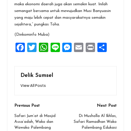
maka ekonomi daerah juga akan semakin kuat. Inilah
semangat bersama untuk mewujudkan Musi Banyuasin
yang maju lebih cepat dan masyarakatnya semakin
sejahtera,” pungkas Toha.
(Dinkominfo Muba)
F
T
W
Li
M
E
Pr
S
a
wi
h
n
es
m
in
h
ce
tt
at
e
se
ai
t
ar
b
er
s
n
l
e
Delik Sumsel
o
A
g
View All Posts
o
p
er
k
p
Post
Previous Post
Next Post
navigation
Safari Jum’at di Masjid
Di Musholla Al Ikhlas,
Assa’adah, Wako dan
Safari Ramadhan Wako
Wawako Palembang
Palembang Edukasi