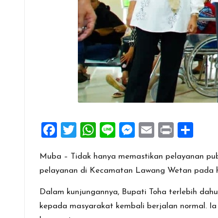
F
T
W
Li
M
E
Pr
S
a
wi
h
n
es
m
in
h
Muba – Tidak hanya memastikan pelayanan publ
ce
tt
at
e
se
ai
t
ar
pelayanan di Kecamatan Lawang Wetan pada har
b
er
s
n
l
e
o
A
g
Dalam kunjungannya, Bupati Toha terlebih da
o
p
er
kepada masyarakat kembali berjalan normal. Ia 