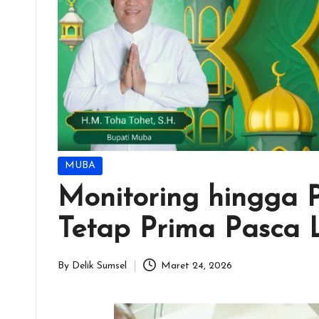
Posted
MUBA
in
Monitoring hingga 
Tetap Prima Pasca 
By
Delik Sumsel
Maret 24, 2026
Posted
by