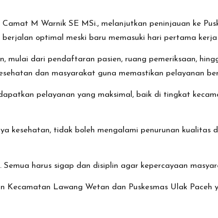
 Camat M Warnik SE MSi., melanjutkan peninjauan ke Puske
erjalan optimal meski baru memasuki hari pertama kerja s
, mulai dari pendaftaran pasien, ruang pemeriksaan, hing
esehatan dan masyarakat guna memastikan pelayanan berja
apatkan pelayanan yang maksimal, baik di tingkat kecama
ya kesehatan, tidak boleh mengalami penurunan kualitas 
 Semua harus sigap dan disiplin agar kepercayaan masyara
ran Kecamatan Lawang Wetan dan Puskesmas Ulak Paceh y