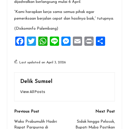
dijadwalkan berlangsung mulai 6 April.
“Kami harapkan kerja sama semua pihak agar
pemeriksaan berjalan cepat dan hasilnya baik,” tutupnya.
‎(Diskominfo Palembang)
F
T
W
Li
M
E
Pr
S
a
wi
h
n
es
m
in
h
ce
tt
at
e
se
ai
t
ar
Last updated on April 3, 2026
b
er
s
n
l
e
o
A
g
Delik Sumsel
o
p
er
View All Posts
k
p
Post
Previous Post
Next Post
navigation
Wako Prabumulih Hadiri
Sidak hingga Pelosok,
Rapat Paripurna di
Bupati Muba Pastikan