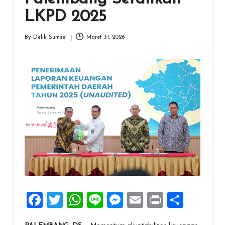
LKPD 2025
By
Delik Sumsel
Maret 31, 2026
Posted
by
F
T
W
Li
M
E
Pr
S
a
wi
h
n
es
m
in
h