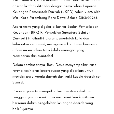
PALEMBANG, DS
— Momentum akuntabilitas keuangan
ce
tt
at
e
se
ai
t
ar
daerah kembali ditandai dengan penyerahan Laporan
b
er
s
n
l
e
Keuangan Pemerintah Daerah (LKPD) tahun 2025 oleh
o
A
g
Wali Kota Palembang Ratu Dewa, Selasa (31/3/2026).
o
p
er
‎Acara resmi yang digelar di kantor Badan Pemeriksaan
Keuangan (BPK) RI Perwakilan Sumatera Selatan
k
p
(Sumsel ) ini dihadiri jajaran pemerintah kota dan
kabupaten se-Sumsel, menegaskan komitmen bersama
dalam mewujudkan tata kelola keuangan yang
transparan dan akuntabel.
Dalam sambutannya, Ratu Dewa menyampaikan rasa
terima kasih atas kepercayaan yang diberikan untuk
mewakili para kepala daerah dan wakil kepala daerah se-
Sumsel.
“Kepercayaan ini merupakan kehormatan sekaligus
tanggung jawab kami untuk mencerminkan komitmen
bersama dalam pengelolaan keuangan daerah yang
baik,” ujarnya.