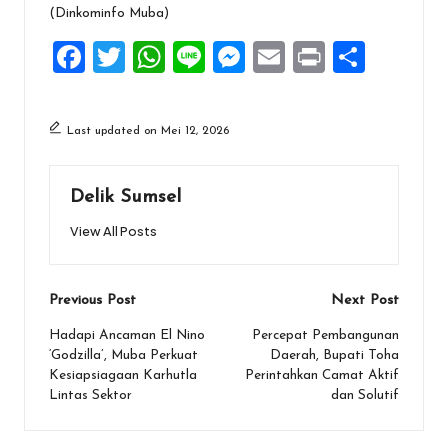
(Dinkominfo Muba)
F
T
W
Li
M
E
Pr
S
a
wi
h
n
es
m
in
h
ce
tt
at
e
se
ai
t
ar
Last updated on Mei 12, 2026
b
er
s
n
l
e
o
A
g
Delik Sumsel
o
p
er
View All Posts
k
p
Post
Previous Post
Next Post
navigation
Hadapi Ancaman El Nino
Percepat Pembangunan
‘Godzilla’, Muba Perkuat
Daerah, Bupati Toha
Kesiapsiagaan Karhutla
Perintahkan Camat Aktif
Lintas Sektor
dan Solutif