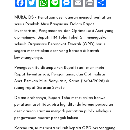
F
T
W
Li
M
E
Pr
S
a
wi
h
n
es
m
in
h
MUBA, DS
– Penataan aset daerah menjadi perhatian
ce
tt
at
e
se
ai
t
ar
serius Pemkab Musi Banyuasin. Dalam Rapat
b
er
s
n
l
e
Inventarisasi, Pengamanan, dan Optimalisasi Aset yang
o
A
g
dipimpinnya, Bupati HM Toha Tohet SH menegaskan
seluruh Organisasi Perangkat Daerah (OPD) harus
o
p
er
segera menertibkan aset yang berada di bawah
k
p
kewenangannya.
Penegasan itu disampaikan Bupati saat memimpin
Rapat Inventarisasi, Pengamanan, dan Optimalisasi
Aset Pemkab Musi Banyuasin, Kamis (16/04/2026) di
ruang rapat Serasan Sekate.
Dalam arahannya, Bupati Toha menekankan bahwa
penataan aset tidak bisa lagi ditunda karena persoalan
aset daerah saat ini menjadi perhatian publik sekaligus
pengawasan aparat penegak hukum.
Karena itu, ia meminta seluruh kepala OPD bertanggung