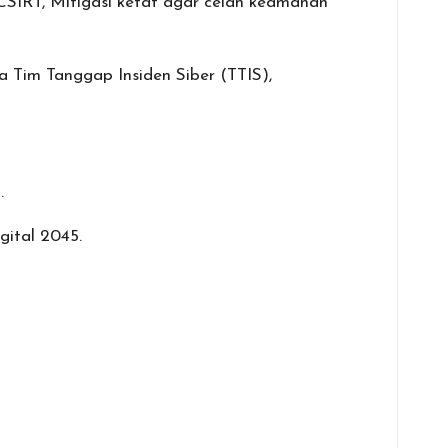
 CSIRT, Mitigasi ketat agar celah keamanan
 Tim Tanggap Insiden Siber (TTIS),
.
gital 2045.