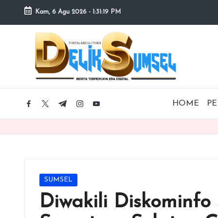
Kam, 6 Agu 2026
-
1:31:20 PM
Skip
to
content
HOME
PE
facebook.com
twitter.com
t.me
instagram.com
youtube.com
Posted
SUMSEL
in
Diwakili Diskominfo