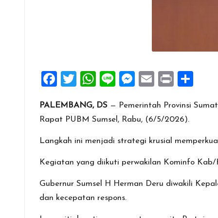
F
T
W
Li
M
E
Pr
S
a
wi
h
n
es
m
in
h
PALEMBANG, DS
— Pemerintah Provinsi Sumat
ce
tt
at
e
se
ai
t
ar
Rapat PUBM Sumsel, Rabu, (6/5/2026).
b
er
s
n
l
e
o
A
g
Langkah ini menjadi strategi krusial memperkua
o
p
er
Kegiatan yang diikuti perwakilan Kominfo Kab/Ko
k
p
Gubernur Sumsel H Herman Deru diwakili Kepala
dan kecepatan respons.