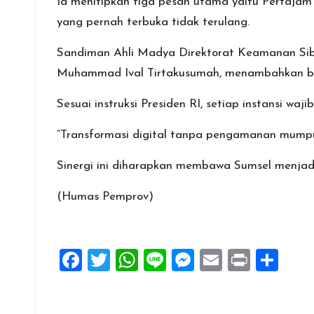
Ia menitipkan tiga pesan utama yaitu Pertajam 
yang pernah terbuka tidak terulang.
Sandiman Ahli Madya Direktorat Keamanan Siber
Muhammad Ival Tirtakusumah, menambahkan bahw
Sesuai instruksi Presiden RI, setiap instansi wa
“Transformasi digital tanpa pengamanan mumpu
Sinergi ini diharapkan membawa Sumsel menjadi 
(Humas Pemprov)
F
T
W
Li
M
E
Pr
S
a
wi
h
n
es
m
in
h
ce
tt
at
e
se
ai
t
ar