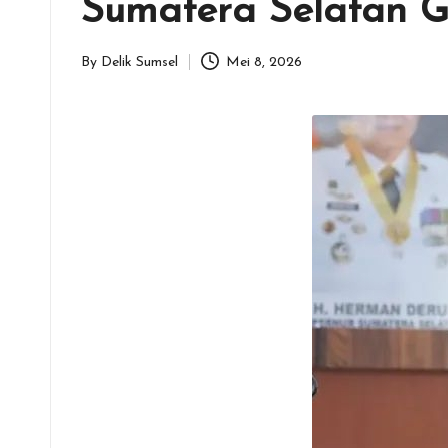
Sumatera Selatan G
By
Delik Sumsel
Mei 8, 2026
Posted
by