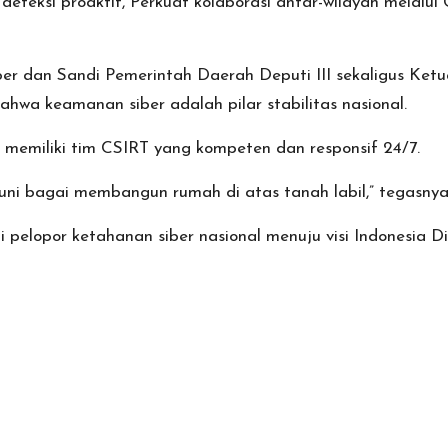
deteksi proaktif, Perkuat kolaborasi antar-wilayah melalui
 dan Sandi Pemerintah Daerah Deputi III sekaligus Ketua
a keamanan siber adalah pilar stabilitas nasional.
jib memiliki tim CSIRT yang kompeten dan responsif 24/7.
ni bagai membangun rumah di atas tanah labil,” tegasnya
pelopor ketahanan siber nasional menuju visi Indonesia Di