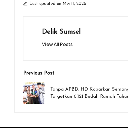
b
er
s
n
l
e
Last updated on Mei 11, 2026
o
A
g
o
p
er
k
p
Delik Sumsel
View All Posts
Post
Previous Post
navigation
Tanpa APBD, HD Kobarkan Seman
Targetkan 6.121 Bedah Rumah Tahu