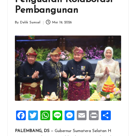
Pembangunan
By
Delik Sumsel
Mei 19, 2026
Posted
by
F
T
W
Li
M
E
Pr
S
a
wi
h
n
es
m
in
h
PALEMBANG, DS
— Gubernur Sumatera Selatan H
ce
tt
at
e
se
ai
t
ar