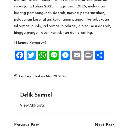
sepanjang tahun 2025 hingga awal 2026, mulai dari
bidang pembangunan daerah, inovasi pemerintahan,
pelayanan kesehatan, ketahanan pangan, keterbukaan
informasi publik, reformasi birokrasi, digitalisasi daerah,
hingga pengentasan kemiskinan dan stunting.
(Humas Pemprov)
F
T
W
Li
M
E
Pr
S
a
wi
h
n
es
m
in
h
ce
tt
at
e
se
ai
t
ar
Last updated on Mei 28, 2026
b
er
s
n
l
e
o
A
g
Delik Sumsel
o
p
er
View All Posts
k
p
Post
Previous Post
Next Post