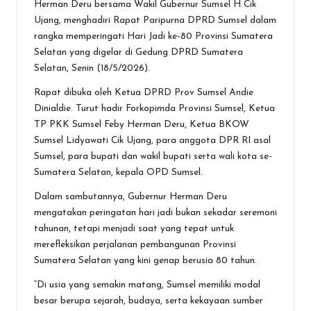
Herman Deru bersama Wakil Gubernur Sumsel H Cik
b
er
s
n
l
e
Ujang, menghadiri Rapat Paripurna DPRD Sumsel dalam
o
A
g
rangka memperingati Hari Jadi ke-80 Provinsi Sumatera
Selatan yang digelar di Gedung DPRD Sumatera
o
p
er
Selatan, Senin (18/5/2026).
k
p
Rapat dibuka oleh Ketua DPRD Prov Sumsel Andie
Dinialdie. Turut hadir Forkopimda Provinsi Sumsel, Ketua
TP PKK Sumsel Feby Herman Deru, Ketua BKOW
Sumsel Lidyawati Cik Ujang, para anggota DPR RI asal
Sumsel, para bupati dan wakil bupati serta wali kota se-
Sumatera Selatan, kepala OPD Sumsel.
Dalam sambutannya, Gubernur Herman Deru
mengatakan peringatan hari jadi bukan sekadar seremoni
tahunan, tetapi menjadi saat yang tepat untuk
merefleksikan perjalanan pembangunan Provinsi
Sumatera Selatan yang kini genap berusia 80 tahun.
“Di usia yang semakin matang, Sumsel memiliki modal
besar berupa sejarah, budaya, serta kekayaan sumber