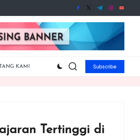
facebook.com
twitter.com
t.me
instagram.co
youtube
Subscribe
TANG KAMI
jaran Tertinggi di