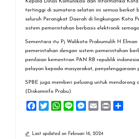
Kepala Dinas Komunikasi dan Informatika Kota
tertinggi di sumatera selatan ini semua berka
seluruh Perangkat Daerah di lingkungan Kota 
sistem pemerintahan berbasis elektronik semog
Sementara itu Pj Walikota Prabumulih H Elman
pemerintahan dengan sistem pemerintahan berbas
penilaian kementrian PAN RB republik indones
pelayan kepada masyarakat, penyelenggaraan p
SPBE juga memberi peluang untuk mendorong dan
(Diskominfo Prabu)
F
T
W
Li
M
E
Pr
S
a
wi
h
n
es
m
in
h
ce
tt
at
e
se
ai
t
ar
b
er
s
n
l
e
Last updated on Februari 16, 2024