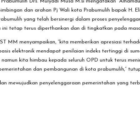
 Prabumulih Drs. Mulyadi Musa M.si mengatakan “Alhamdu
t bimbingan dan arahan Pj Wali kota Prabumulih bapak H. 
Prabumulih yang telah bersinergi dalam proses penyeleng
a ini tetap terus diperthankan dan di tingkatkan pada ma
 ST MM menyampaikan, “kita memberikan apresiasi terhada
is elektronik mendapat penilaian indeks tertinggi di sum
ia namun kita himbau kepada seluruh OPD untuk terus men
emerintahan dan pembangunan di kota prabumulih,“ tutu
 mewujudkan penyelenggaraan pemerintahan yang terbuka, 