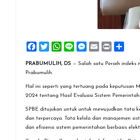
F
T
W
Li
M
E
Pr
S
a
wi
h
n
es
m
in
h
PRABUMULIH, DS
— Salah satu Peraih indeks n
ce
tt
at
e
se
ai
t
ar
Prabumulih.
b
er
s
n
l
e
o
A
g
Hal ini seperti yang tertuang pada keputusan 
o
p
er
2024 tentang Hasil Evaluasi Sistem Pemerintah
k
p
SPBE ditujukan untuk untuk mewujudkan tata kel
dan terpercaya. Tata kelola dan manajemen sis
dan efisiensi sistem pemerintahan berbasis elekt