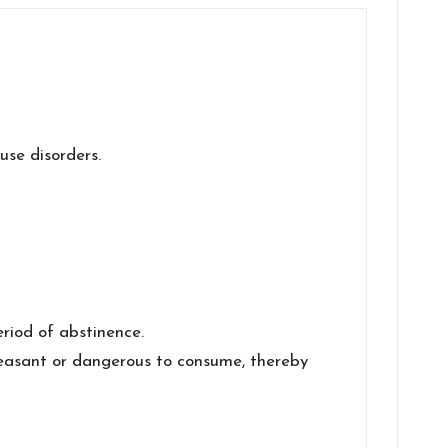
se disorders.
eriod of abstinence.
leasant or dangerous to consume, thereby