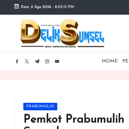
Kam, 6 Agu 2026
-
8:05:14 PM
Skip
to
content
HOME
PE
facebook.com
twitter.com
t.me
instagram.com
youtube.com
Posted
PRABUMULIH
in
Pemkot Prabumulih R