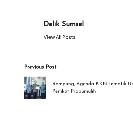
o
A
g
o
p
er
k
p
Delik Sumsel
View All Posts
Post
Previous Post
navigation
Rampung, Agenda KKN Tematik Uns
Pemkot Prabumulih