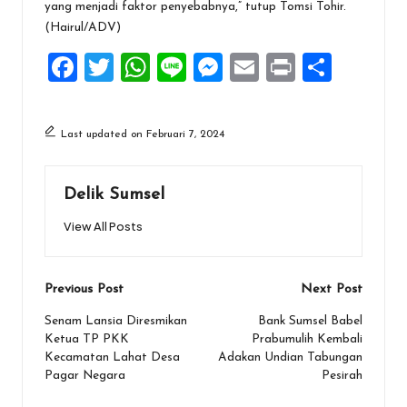
yang menjadi faktor penyebabnya,” tutup Tomsi Tohir.
(Hairul/ADV)
F
T
W
Li
M
E
Pr
S
a
wi
h
n
es
m
in
h
ce
tt
at
e
se
ai
t
ar
Last updated on Februari 7, 2024
b
er
s
n
l
e
o
A
g
Delik Sumsel
o
p
er
View All Posts
k
p
Post
Previous Post
Next Post
navigation
Senam Lansia Diresmikan
Bank Sumsel Babel
Ketua TP PKK
Prabumulih Kembali
Kecamatan Lahat Desa
Adakan Undian Tabungan
Pagar Negara
Pesirah