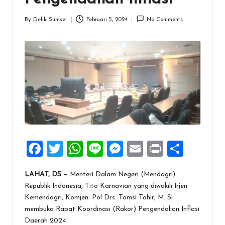
By
Delik Sumsel
Februari 5, 2024
No Comments
Posted
by
F
T
W
Li
M
E
Pr
S
a
wi
h
n
es
m
in
h
LAHAT, DS
— Menteri Dalam Negeri (Mendagri)
ce
tt
at
e
se
ai
t
ar
Republik Indonesia, Tito Karnavian yang diwakili Irjen
b
er
s
n
l
e
Kemendagri, Komjen. Pol Drs. Tomsi Tohir, M. Si
o
A
g
membuka Rapat Koordinasi (Rakor) Pengendalian Inflasi
Daerah 2024.