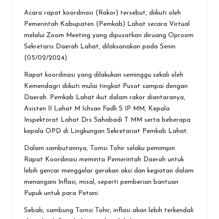
o
p
er
Acara rapat koordinasi (Rakor) tersebut, diikuti oleh
k
p
Pemerintah Kabupaten (Pemkab) Lahat secara Virtual
melalui Zoom Meeting yang dipusatkan diruang Oproom
Sekretaris Daerah Lahat, dilaksanakan pada Senin
(05/02/2024).
Rapat koordinasi yang dilakukan seminggu sekali oleh
Kemendagri diikuti mulai tingkat Pusat sampai dengan
Daerah. Pemkab Lahat ikut dalam rakor diantaranya,
Asisten II Lahat M Ichsan Fadli S IP MM, Kepala
Inspektorat Lahat Drs Sahabadi T MM serta beberapa
kepala OPD di Lingkungan Sekretariat Pemkab Lahat.
Dalam sambutannya, Tomsi Tohir selaku pemimpin
Rapat Koordinasi meminta Pemerintah Daerah untuk
lebih gencar menggelar gerakan aksi dan kegiatan dalam
menangani Inflasi, misal, seperti pemberian bantuan
Pupuk untuk para Petani.
Sebab, sambung Tomsi Tohir, inflasi akan lebih terkendali