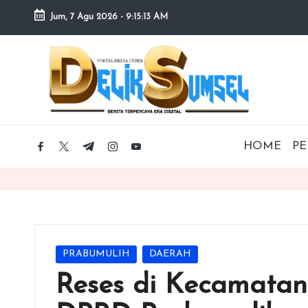
Jum, 7 Agu 2026
-
9:15:15 AM
Skip
to
content
HOME
PE
facebook.com
twitter.com
t.me
instagram.com
youtube.com
Posted
PRABUMULIH
DAERAH
in
Reses di Kecamatan