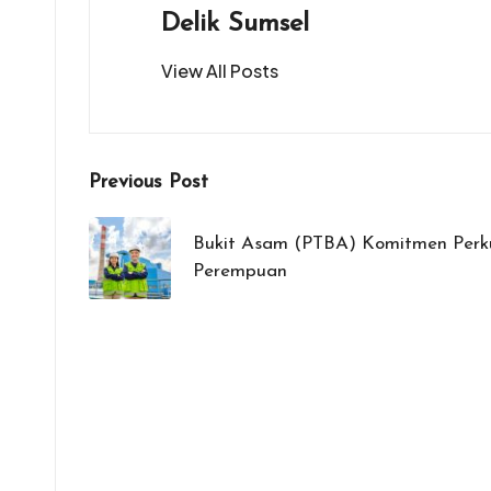
k
p
Delik Sumsel
View All Posts
Post
Previous Post
navigation
Bukit Asam (PTBA) Komitmen Perku
Perempuan