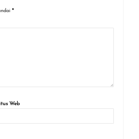
andai
*
itus Web