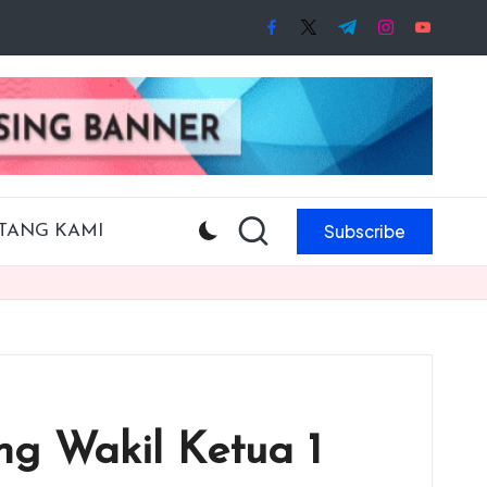
facebook.com
twitter.com
t.me
instagram.co
youtube
Subscribe
TANG KAMI
g Wakil Ketua 1