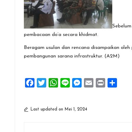
Sebelum 
pembacaan do’a secara khidmat.
Beragam usulan dan rencana disampaikan oleh
pembangunan sarana infrastruktur. (A2M)
F
T
W
Li
M
E
Pr
S
a
wi
h
n
es
m
in
h
ce
tt
at
e
se
ai
t
ar
b
er
s
n
l
e
Last updated on Mei 1, 2024
o
A
g
o
p
er