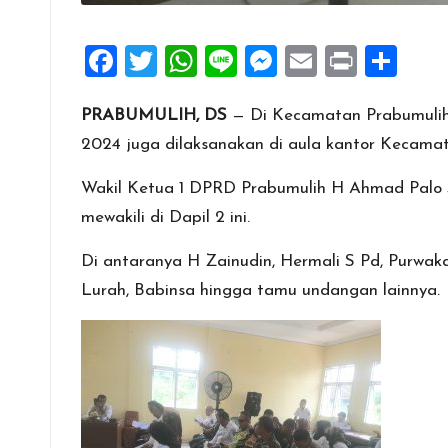
F
T
W
Li
M
E
Pr
S
a
wi
h
n
es
m
in
h
PRABUMULIH, DS
— Di Kecamatan Prabumulih 
ce
tt
at
e
se
ai
t
ar
2024 juga dilaksanakan di aula kantor Kecama
b
er
s
n
l
e
o
A
g
Wakil Ketua 1 DPRD Prabumulih H Ahmad Palo S
o
p
er
mewakili di Dapil 2 ini.
k
p
Di antaranya H Zainudin, Hermali S Pd, Purwak
Lurah, Babinsa hingga tamu undangan lainnya.