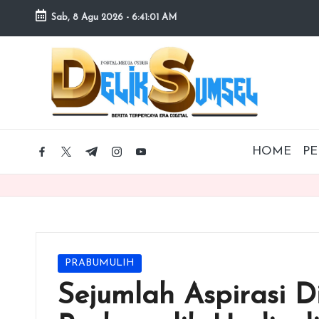
Sab, 8 Agu 2026
-
6:41:02 AM
Skip
to
content
HOME
PE
facebook.com
twitter.com
t.me
instagram.com
youtube.com
Posted
PRABUMULIH
in
Sejumlah Aspirasi 