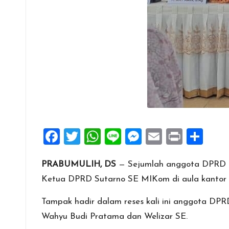
F
T
W
Li
M
E
Pr
S
a
wi
h
n
es
m
in
h
PRABUMULIH, DS
— Sejumlah anggota DPRD ko
ce
tt
at
e
se
ai
t
ar
Ketua DPRD Sutarno SE MIKom di aula kantor 
b
er
s
n
l
e
o
A
g
Tampak hadir dalam reses kali ini anggota DPRD
o
p
er
Wahyu Budi Pratama dan Welizar SE.