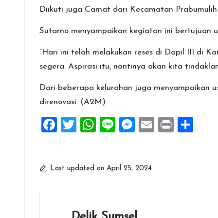
k
p
Diikuti juga Camat dari Kecamatan Prabumulih 
Sutarno menyampaikan kegiatan ini bertujuan u
“Hari ini telah melakukan reses di Dapil III d
segera. Aspirasi itu, nantinya akan kita tindakla
Dari beberapa kelurahan juga menyampaikan us
direnovasi. (A2M)
F
T
W
Li
M
E
Pr
S
a
wi
h
n
es
m
in
h
ce
tt
at
e
se
ai
t
ar
b
er
s
n
l
e
Last updated on April 25, 2024
o
A
g
o
p
er
k
p
Delik Sumsel