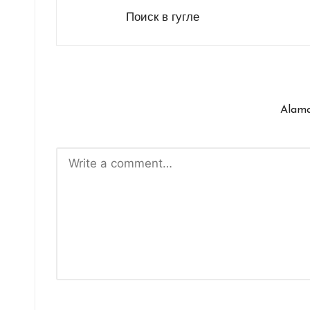
Поиск в
гугле
Alama