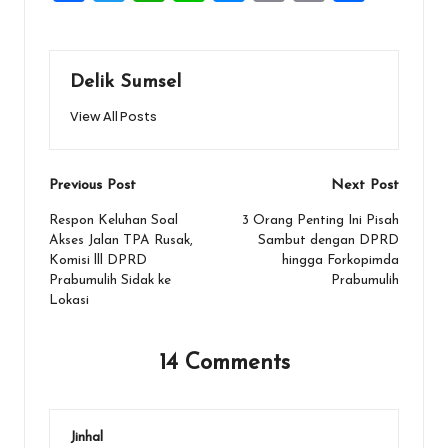
a
wi
h
n
es
m
in
h
ce
tt
at
e
se
ai
t
ar
b
er
s
n
l
e
Delik Sumsel
o
A
g
View All Posts
o
p
er
k
p
Post
Previous Post
Next Post
navigation
Respon Keluhan Soal
3 Orang Penting Ini Pisah
Akses Jalan TPA Rusak,
Sambut dengan DPRD
Komisi lll DPRD
hingga Forkopimda
Prabumulih Sidak ke
Prabumulih
Lokasi
14 Comments
Jinhal