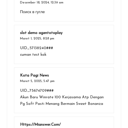
Desember 18, 2024,
12:39 am
Поиск в
гугле
slot demo agentotoplay
Maret 1, 2025,
8:28 pm
UID_57138240###
cuman test kok
Kota Pagi News
Maret 5, 2025,
5:47 pm
UID_75674709###
Akun Baru Winrate 100 Kerjasama Atp Dengan
Pg Soft Pasti Menang Bermain Sweet Bonanza
Https://Mianswer.Com/