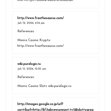
href=https://biolink.website/lindacain
http://www.freethesaurus.com/
Juli 12, 2026,
9:36 pm
References:
Monro Casino Krypto
http://www.freethesaurus.com/
wiki.purelogic.ru
Juli 13, 2026,
12:05 am
References:
Monro Casino Slots
wiki.purelogic.ru
http://images.google.co.jp/url?
sa=t&url=http://kf.hebrewconnect.tv/@dottygreg