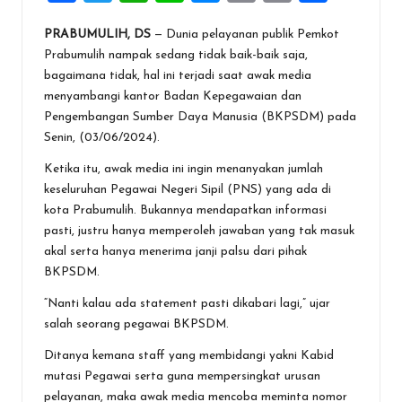
a
wi
h
n
es
m
in
h
PRABUMULIH, DS
— Dunia pelayanan publik Pemkot
ce
tt
at
e
se
ai
t
ar
Prabumulih nampak sedang tidak baik-baik saja,
b
er
s
n
l
e
bagaimana tidak, hal ini terjadi saat awak media
o
A
g
menyambangi kantor Badan Kepegawaian dan
Pengembangan Sumber Daya Manusia (BKPSDM) pada
o
p
er
Senin, (03/06/2024).
k
p
Ketika itu, awak media ini ingin menanyakan jumlah
keseluruhan Pegawai Negeri Sipil (PNS) yang ada di
kota Prabumulih. Bukannya mendapatkan informasi
pasti, justru hanya memperoleh jawaban yang tak masuk
akal serta hanya menerima janji palsu dari pihak
BKPSDM.
“Nanti kalau ada statement pasti dikabari lagi,” ujar
salah seorang pegawai BKPSDM.
Ditanya kemana staff yang membidangi yakni Kabid
mutasi Pegawai serta guna mempersingkat urusan
pelayanan, maka awak media mencoba meminta nomor