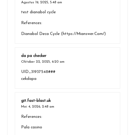
Agustus 19, 2025,
5:48 am
test dianabol cycle
References:
Dianabol Deca Cycle (
https://Mianswer.Com/
)
da pa checker
Oktober 22, 2025,
6:20 am
UID_31937548###
cekdapa
git.fast-blast.uk
Mei 4, 2026,
2:48 am
References:
Pala casino