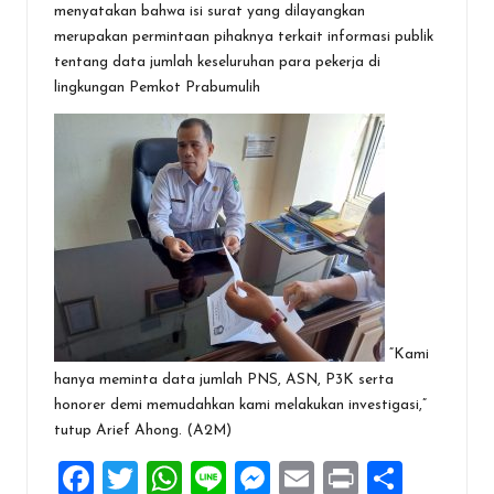
menyatakan bahwa isi surat yang dilayangkan
merupakan permintaan pihaknya terkait informasi publik
tentang data jumlah keseluruhan para pekerja di
lingkungan Pemkot Prabumulih
“Kami
hanya meminta data jumlah PNS, ASN, P3K serta
honorer demi memudahkan kami melakukan investigasi,”
tutup Arief Ahong. (A2M)
F
T
W
Li
M
E
Pr
S