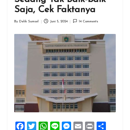
Saja, Cek Faktanya
By
Delik Sumsel
Juni 5, 2024
14 Comments
Posted
by
F
T
W
Li
M
E
Pr
S