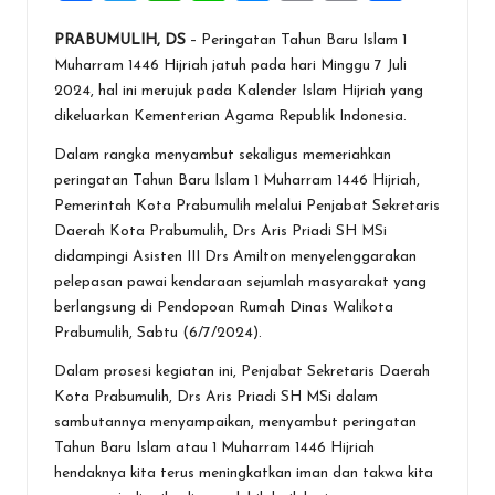
a
wi
h
n
es
m
in
h
PRABUMULIH
, DS
– Peringatan Tahun Baru Islam 1
ce
tt
at
e
se
ai
t
ar
Muharram 1446 Hijriah jatuh pada hari Minggu 7 Juli
b
er
s
n
l
e
2024, hal ini merujuk pada Kalender Islam Hijriah yang
o
A
g
dikeluarkan Kementerian Agama Republik Indonesia.
o
p
er
Dalam rangka menyambut sekaligus memeriahkan
peringatan Tahun Baru Islam 1 Muharram 1446 Hijriah,
k
p
Pemerintah Kota Prabumulih melalui Penjabat Sekretaris
Daerah Kota Prabumulih, Drs Aris Priadi SH MSi
didampingi Asisten III Drs Amilton menyelenggarakan
pelepasan pawai kendaraan sejumlah masyarakat yang
berlangsung di Pendopoan Rumah Dinas Walikota
Prabumulih, Sabtu (6/7/2024).
Dalam prosesi kegiatan ini, Penjabat Sekretaris Daerah
Kota Prabumulih, Drs Aris Priadi SH MSi dalam
sambutannya menyampaikan, menyambut peringatan
Tahun Baru Islam atau 1 Muharram 1446 Hijriah
hendaknya kita terus meningkatkan iman dan takwa kita