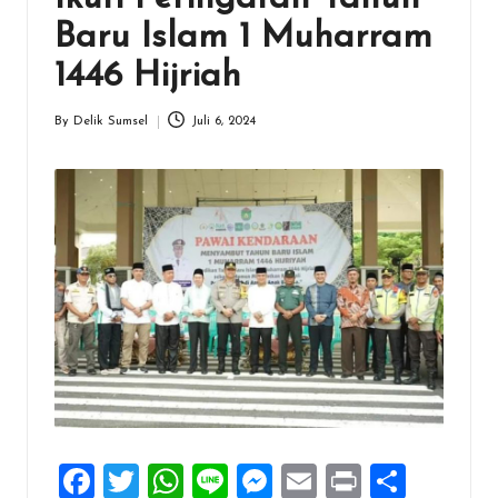
Baru Islam 1 Muharram
1446 Hijriah
By
Delik Sumsel
Juli 6, 2024
Posted
by
F
T
W
Li
M
E
Pr
S