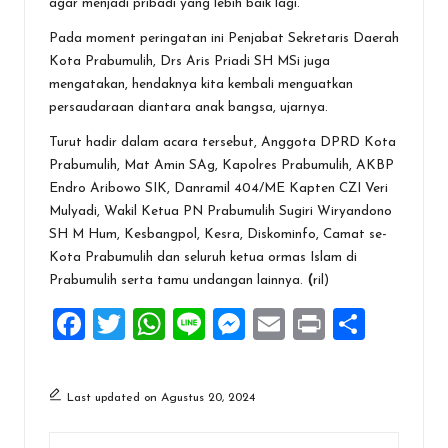
agar menjadi pribadi yang lebih baik lagi.
Pada moment peringatan ini Penjabat Sekretaris Daerah
Kota Prabumulih, Drs Aris Priadi SH MSi juga
mengatakan, hendaknya kita kembali menguatkan
persaudaraan diantara anak bangsa, ujarnya.
Turut hadir dalam acara tersebut, Anggota DPRD Kota
Prabumulih, Mat Amin SAg, Kapolres Prabumulih, AKBP
Endro Aribowo SIK, Danramil 404/ME Kapten CZI Veri
Mulyadi, Wakil Ketua PN Prabumulih Sugiri Wiryandono
SH M Hum, Kesbangpol, Kesra, Diskominfo, Camat se-
Kota Prabumulih dan seluruh ketua ormas Islam di
Prabumulih serta tamu undangan lainnya.
(
ril)
F
T
W
Li
M
E
Pr
S
a
wi
h
n
es
m
in
h
ce
tt
at
e
se
ai
t
ar
Last updated on Agustus 20, 2024
b
er
s
n
l
e