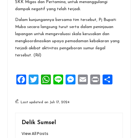
SKK Migas dan Pertamina, untuk menanggulangi
dampak negatif yang telah terjadi.
Dalam kunjungannya bersama tim tersebut, Pj Bupati
Muba secara langsung turut serta dalam peninjauan
lapangan untuk mengevaluasi skala kerusakan dan
mengkoordinasikan upaya pemadaman kebakaran yang
terjadi akibat aktivitas pengeboran sumur ilegal
tersebut. (Ril)
F
T
W
Li
M
E
Pr
S
a
wi
h
n
es
m
in
h
ce
tt
at
e
se
ai
t
ar
Last updated on Juli 17, 2024
b
er
s
n
l
e
o
A
g
Delik Sumsel
o
p
er
View All Posts