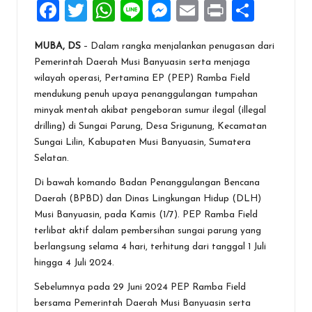
F
T
W
Li
M
E
Pr
S
a
wi
h
n
es
m
in
h
MUBA, DS
– Dalam rangka menjalankan penugasan dari
ce
tt
at
e
se
ai
t
ar
Pemerintah Daerah Musi Banyuasin serta menjaga
b
er
s
n
l
e
wilayah operasi, Pertamina EP (PEP) Ramba Field
o
A
g
mendukung penuh upaya penanggulangan tumpahan
minyak mentah akibat pengeboran sumur ilegal (illegal
o
p
er
drilling) di Sungai Parung, Desa Srigunung, Kecamatan
k
p
Sungai Lilin, Kabupaten Musi Banyuasin, Sumatera
Selatan.
Di bawah komando Badan Penanggulangan Bencana
Daerah (BPBD) dan Dinas Lingkungan Hidup (DLH)
Musi Banyuasin, pada Kamis (1/7). PEP Ramba Field
terlibat aktif dalam pembersihan sungai parung yang
berlangsung selama 4 hari, terhitung dari tanggal 1 Juli
hingga 4 Juli 2024.
Sebelumnya pada 29 Juni 2024 PEP Ramba Field
bersama Pemerintah Daerah Musi Banyuasin serta