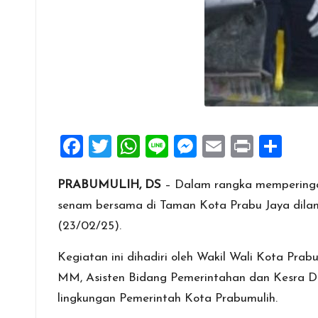
F
T
W
Li
M
E
Pr
S
a
wi
h
n
es
m
in
h
PRABUMULIH, DS
– Dalam rangka memperingat
ce
tt
at
e
se
ai
t
ar
senam bersama di Taman Kota Prabu Jaya dilan
b
er
s
n
l
e
(23/02/25).
o
A
g
o
p
er
Kegiatan ini dihadiri oleh Wakil Wali Kota Pr
k
p
MM, Asisten Bidang Pemerintahan dan Kesra Dr
lingkungan Pemerintah Kota Prabumulih.