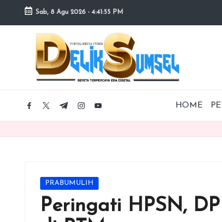
Sab, 8 Agu 2026
-
4:41:56 PM
Skip
to
content
HOME
PE
facebook.com
twitter.com
t.me
instagram.com
youtube.com
Posted
PRABUMULIH
in
Peringati HPSN, DP