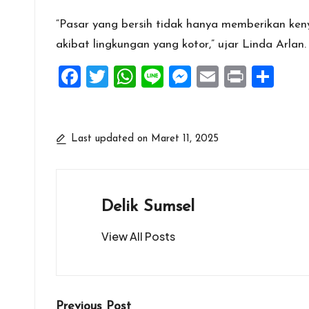
“Pasar yang bersih tidak hanya memberikan ke
akibat lingkungan yang kotor,” ujar Linda Arlan. (
F
T
W
Li
M
E
Pr
S
a
wi
h
n
es
m
in
h
ce
tt
at
e
se
ai
t
ar
b
er
s
n
l
e
Last updated on Maret 11, 2025
o
A
g
o
p
er
k
p
Delik Sumsel
View All Posts
Previous Post