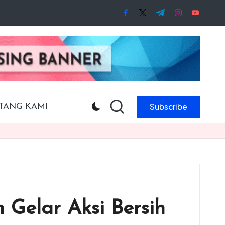
facebook.com
twitter.com
t.me
instagram.co
youtube
Subscribe
TANG KAMI
Gelar Aksi Bersih