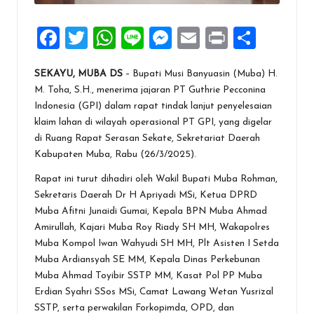
F
T
W
Li
M
E
Pr
S
a
wi
h
n
es
m
in
h
SEKAYU, MUBA DS
– Bupati Musi Banyuasin (Muba) H.
ce
tt
at
e
se
ai
t
ar
M. Toha, S.H., menerima jajaran PT Guthrie Pecconina
b
er
s
n
l
e
Indonesia (GPI) dalam rapat tindak lanjut penyelesaian
o
A
g
klaim lahan di wilayah operasional PT GPI, yang digelar
di Ruang Rapat Serasan Sekate, Sekretariat Daerah
o
p
er
Kabupaten Muba, Rabu (26/3/2025).
k
p
Rapat ini turut dihadiri oleh Wakil Bupati Muba Rohman,
Sekretaris Daerah Dr H Apriyadi MSi, Ketua DPRD
Muba Afitni Junaidi Gumai, Kepala BPN Muba Ahmad
Amirullah, Kajari Muba Roy Riady SH MH, Wakapolres
Muba Kompol Iwan Wahyudi SH MH, Plt Asisten I Setda
Muba Ardiansyah SE MM, Kepala Dinas Perkebunan
Muba Ahmad Toyibir SSTP MM, Kasat Pol PP Muba
Erdian Syahri SSos MSi, Camat Lawang Wetan Yusrizal
SSTP, serta perwakilan Forkopimda, OPD, dan