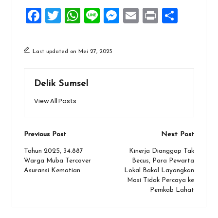
F
T
W
Li
M
E
Pr
S
a
wi
h
n
es
m
in
h
ce
tt
at
e
se
ai
t
ar
Last updated on Mei 27, 2025
b
er
s
n
l
e
o
A
g
Delik Sumsel
o
p
er
View All Posts
k
p
Post
Previous Post
Next Post
navigation
Tahun 2025, 34.887
Kinerja Dianggap Tak
Warga Muba Tercover
Becus, Para Pewarta
Asuransi Kematian
Lokal Bakal Layangkan
Mosi Tidak Percaya ke
Pemkab Lahat