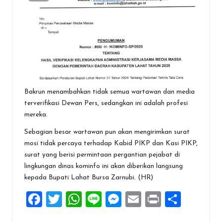
Bakrun menambahkan tidak semua wartawan dan media
terverifikasi Dewan Pers, sedangkan ini adalah profesi
mereka.
Sebagian besar wartawan pun akan mengirimkan surat
mosi tidak percaya terhadap Kabid PIKP dan Kasi PIKP,
surat yang berisi permintaan pergantian pejabat di
lingkungan dinas kominfo ini akan diberikan langsung
kepada Bupati Lahat Bursa Zarnubi. (HR)
F
T
W
Li
M
E
Pr
S
a
wi
h
n
es
m
in
h