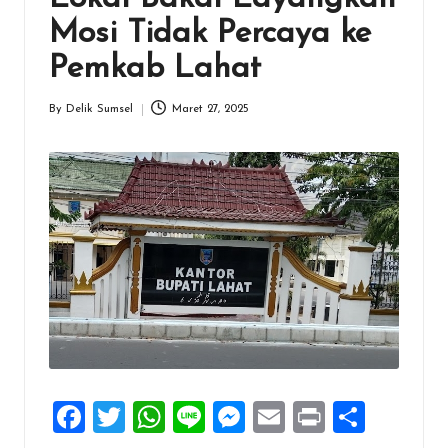
Mosi Tidak Percaya ke
Pemkab Lahat
By
Delik Sumsel
Maret 27, 2025
Posted
by
F
T
W
Li
M
E
Pr
S