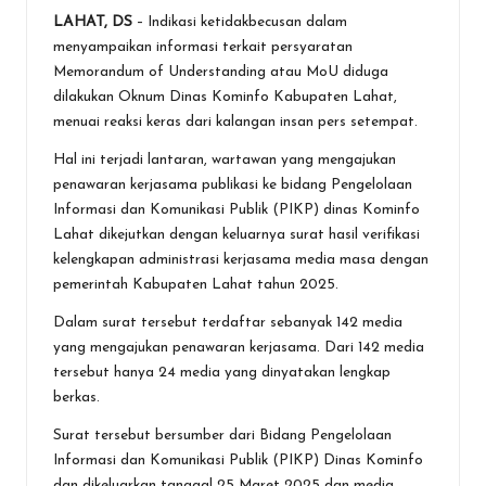
a
wi
h
n
es
m
in
h
LAHAT, DS
– Indikasi ketidakbecusan dalam
ce
tt
at
e
se
ai
t
ar
menyampaikan informasi terkait persyaratan
b
er
s
n
l
e
Memorandum of Understanding atau MoU diduga
o
A
g
dilakukan Oknum Dinas Kominfo Kabupaten Lahat,
menuai reaksi keras dari kalangan insan pers setempat.
o
p
er
Hal ini terjadi lantaran, wartawan yang mengajukan
k
p
penawaran kerjasama publikasi ke bidang Pengelolaan
Informasi dan Komunikasi Publik (PIKP) dinas Kominfo
Lahat dikejutkan dengan keluarnya surat hasil verifikasi
kelengkapan administrasi kerjasama media masa dengan
pemerintah Kabupaten Lahat tahun 2025.
Dalam surat tersebut terdaftar sebanyak 142 media
yang mengajukan penawaran kerjasama. Dari 142 media
tersebut hanya 24 media yang dinyatakan lengkap
berkas.
Surat tersebut bersumber dari Bidang Pengelolaan
Informasi dan Komunikasi Publik (PIKP) Dinas Kominfo
dan dikeluarkan tanggal 25 Maret 2025 dan media