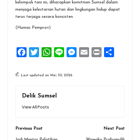
kelompok tani ini, diharapkan komitmen Sumsel dalam
menjaga kelestarian hutan dan lingkungan hidup dapat
terus terjaga secara konsisten.
(Humas Pemprov)
F
T
W
Li
M
E
Pr
S
a
wi
h
n
es
m
in
h
ce
tt
at
e
se
ai
t
ar
Last updated on Mei 30, 2026
b
er
s
n
l
e
o
A
g
Delik Sumsel
o
p
er
View All Posts
k
p
Post
Previous Post
Next Post
Jadi Mentor Pelatihan
Wawako Prabumulih