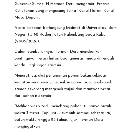
b
er
s
n
l
e
Gubernur Sumsel H Herman Deru menghadiri Festival
o
A
g
Kehutanan yang mengusung tema “Kenal Hutan, Kenal
Masa Depan”.
o
p
er
Acara tersebut berlangsung khidmat di Universitas Islam
k
p
Negeri (UIN) Raden Fatah Palembang pada Rabu
(21/05/2026).
Dalam sambutannya, Herman Deru menekankan
pentingnya literasi hutan bagi generasi muda di tengah
kondisi lingkungan saat ini.
Menurutnya, aksi penanaman pohon bukan sekadar
kegiatan seremonial, melainkan upaya agar anak-anak
zaman sekarang mengenali wujud dan manfaat besar
dari pohon itu sendiri.
“Melihat video tadi, menebang pohon itu hanya butuh
waktu 3 menit. Tapi untuk tumbuh sampai sebesar itu,
butuh waktu hingga 25 tahun,” ujar Herman Deru
mengingatkan.